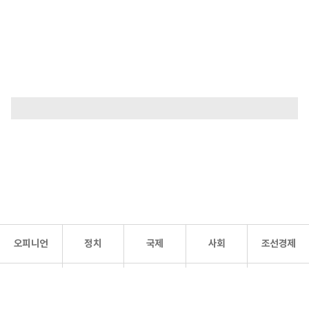
오피니언
정치
국제
사회
조선경제
문화·
조선
스포츠
건강
조선몰
연예
리더스