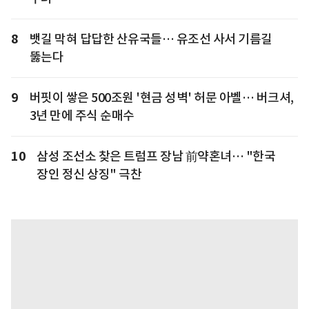
8
뱃길 막혀 답답한 산유국들… 유조선 사서 기름길
뚫는다
9
버핏이 쌓은 500조원 '현금 성벽' 허문 아벨… 버크셔,
3년 만에 주식 순매수
10
삼성 조선소 찾은 트럼프 장남 前약혼녀… "한국
장인 정신 상징" 극찬