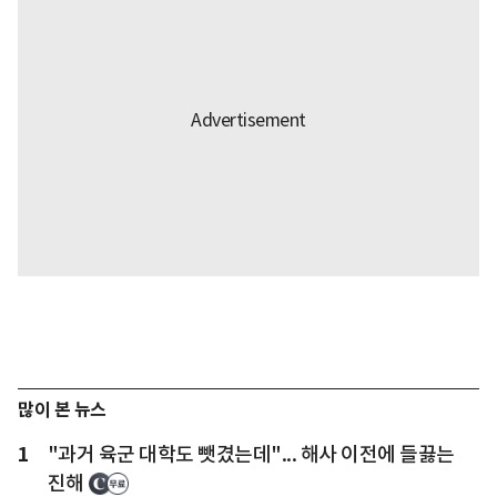
많이 본 뉴스
1
"과거 육군 대학도 뺏겼는데"... 해사 이전에 들끓는
진해