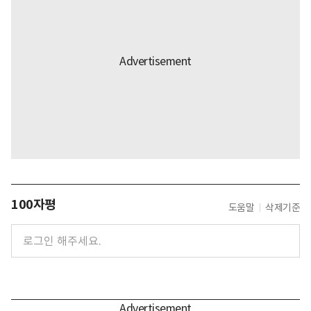
100자평
도움말
삭제기준