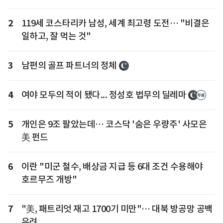
2
119세 코스타리카 남성, 세계 최고령 도전… "비결은
일하고, 잘 먹는 것"
3
남편의 골프 파트너의 정체
4
여야 모두의 적이 됐다... 정성호 법무의 딜레마
5
개인은 9조 팔았는데… 코스닥 '숨은 우량주' 사모은
美 펀드
6
이란 "미군 철수, 배상금 지급 등 6대 조건 수용해야
호르무즈 개방"
7
"美, 패트리엇 재고 1700기 미만"… 대북 방공망 공백
우려