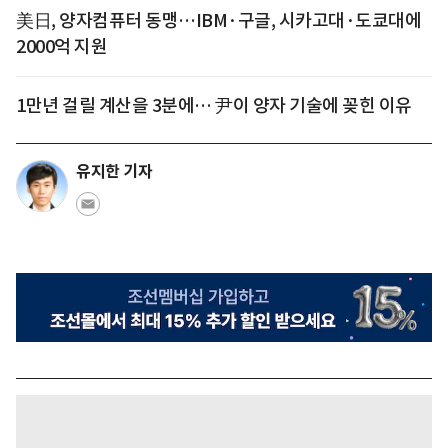
美日, 양자컴퓨터 동맹…IBM·구글, 시카고대·도쿄대에
2000억 지원
1만년 걸릴 계산을 3분에… 尹이 양자 기술에 꽂힌 이유
유지한 기자