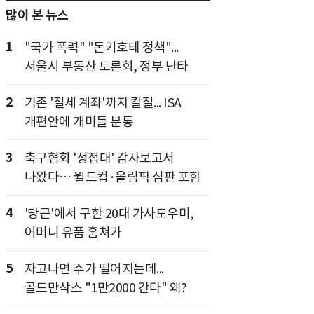
많이 본 뉴스
1
"국가 폭력" "돈키호테 정책"...
서울시 부동산 토론회, 정부 난타
2
기존 '절세 계좌'까지 칼질... ISA
개편안에 개미들 분통
3
축구협회 '성접대' 감사보고서
나왔다… 월드컵·올림픽 심판 포함
4
'당근'에서 구한 20대 가사도우미,
어머니 유품 훔쳐가
5
자고나면 주가 떨어지는데...
골드만삭스 "1만2000 간다" 왜?