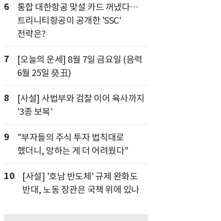
6
통합 대한항공 맞설 카드 꺼냈다…
트리니티항공이 공개한 'SSC'
전략은?
7
[오늘의 운세] 8월 7일 금요일 (음력
6월 25일 癸丑)
8
[사설] 사법부와 검찰 이어 육사까지
'3종 보복'
9
"부자들의 주식 투자 법칙대로
했더니, 망하는 게 더 어려웠다"
10
[사설] '호남 반도체' 규제 완화도
반대, 노동 장관은 국책 위에 있나