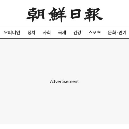
오피니언
정치
사회
국제
건강
스포츠
문화·연예