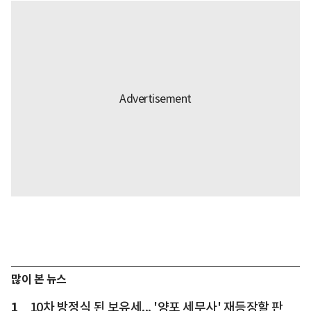
많이 본 뉴스
1
10차 방정식 된 보유세... '양포 세무사' 재등장할 판