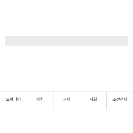
오피니언
정치
국제
사회
조선경제
문화·
조선
스포츠
건강
조선몰
연예
리더스