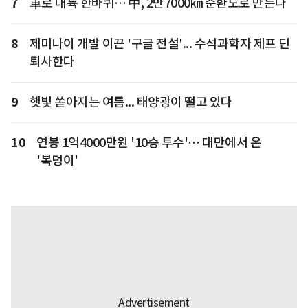
7
車로 대륙 한바퀴… 中, 2만7000㎞ 순환도로 만든다
8
제미나이 개발 이끈 '구글 전설'... 수석과학자 제프 딘
퇴사한다
9
햇빛 쏟아지는 여름... 태양광이 떨고 있다
10
연봉 1억4000만원 '10승 투수'… 대만에서 온
'복덩이'