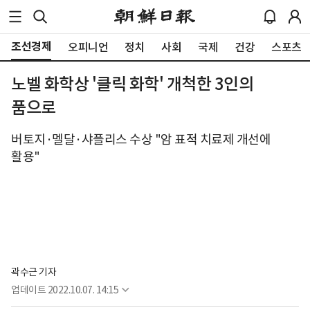
조선경제
오피니언
정치
사회
국제
건강
스포츠
노벨 화학상 '클릭 화학' 개척한 3인의
품으로
버토지·멜달·샤플리스 수상 "암 표적 치료제 개선에
활용"
곽수근 기자
업데이트
2022.10.07. 14:15