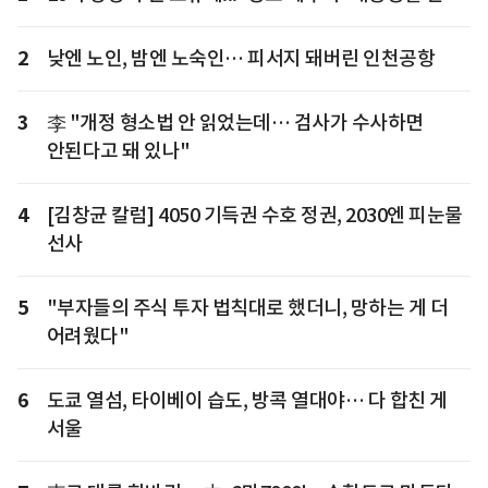
2
낮엔 노인, 밤엔 노숙인… 피서지 돼버린 인천공항
3
李 "개정 형소법 안 읽었는데… 검사가 수사하면
안된다고 돼 있나"
4
[김창균 칼럼] 4050 기득권 수호 정권, 2030엔 피눈물
선사
5
"부자들의 주식 투자 법칙대로 했더니, 망하는 게 더
어려웠다"
6
도쿄 열섬, 타이베이 습도, 방콕 열대야… 다 합친 게
서울