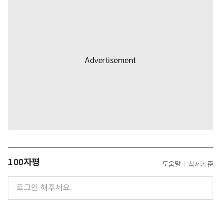
100자평
도움말
삭제기준