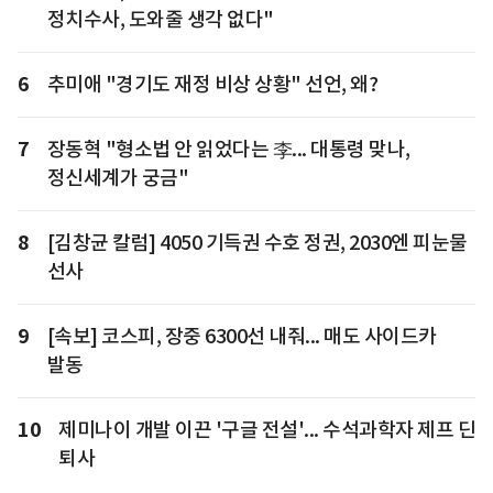
정치수사, 도와줄 생각 없다"
6
추미애 "경기도 재정 비상 상황" 선언, 왜?
7
장동혁 "형소법 안 읽었다는 李... 대통령 맞나,
정신세계가 궁금"
8
[김창균 칼럼] 4050 기득권 수호 정권, 2030엔 피눈물
선사
9
[속보] 코스피, 장중 6300선 내줘... 매도 사이드카
발동
10
제미나이 개발 이끈 '구글 전설'... 수석과학자 제프 딘
퇴사