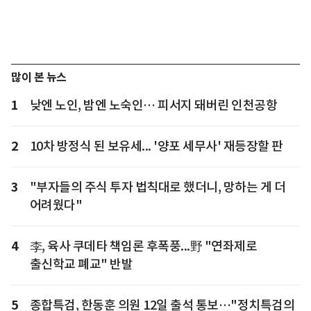
많이 본 뉴스
1
낮엔 노인, 밤엔 노숙인… 피서지 돼버린 인천공항
2
10차 방정식 된 보유세... '양포 세무사' 재등장할 판
3
"부자들의 주식 투자 법칙대로 했더니, 망하는 게 더
어려웠다"
4
李, 육사 쿠데타 책임론 후폭풍...野 "연좌제로
출신학교 폐교" 반발
5
종합특검, 한동훈 의원 12일 출석 통보…"정치특검의