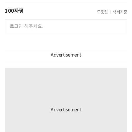
100자평
도움말
삭제기준