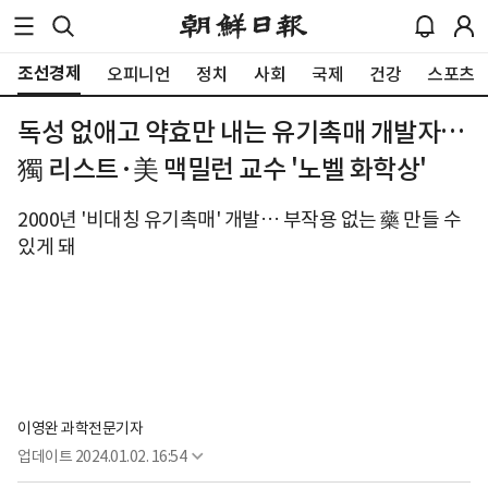
조선경제
오피니언
정치
사회
국제
건강
스포츠
독성 없애고 약효만 내는 유기촉매 개발자…
獨 리스트·美 맥밀런 교수 '노벨 화학상'
2000년 '비대칭 유기촉매' 개발… 부작용 없는 藥 만들 수
있게 돼
이영완 과학전문기자
업데이트
2024.01.02. 16:54