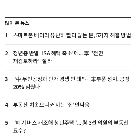
많이 본 뉴스
1
스마트폰 배터리 유난히 빨리 닳는 분, 5가지 해결 방법
2
청년층 반발 'ISA 혜택 축소'에... 李 "전면
재검토하라" 질타
3
"中 무인공장과 단가 경쟁 안 돼"… 車부품 성지, 공장
20% 멈췄다
4
부동산 치솟으니 커지는 '집'안싸움
5
"폐기 버스 개조해 청년주택"... 與 3선 의원의 부동산
묘수?