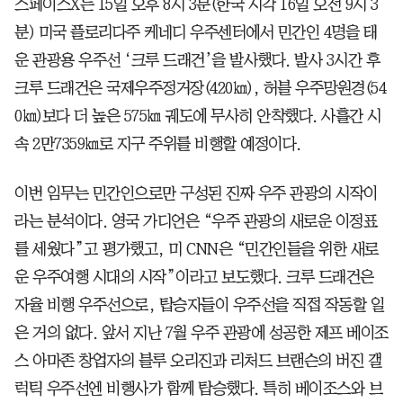
스페이스X는 15일 오후 8시 3분(한국 시각 16일 오전 9시 3
분) 미국 플로리다주 케네디 우주센터에서 민간인 4명을 태
운 관광용 우주선 ‘크루 드래건’을 발사했다. 발사 3시간 후
크루 드래건은 국제우주정거장(420㎞), 허블 우주망원경(54
0㎞)보다 더 높은 575㎞ 궤도에 무사히 안착했다. 사흘간 시
속 2만7359㎞로 지구 주위를 비행할 예정이다.
이번 임무는 민간인으로만 구성된 진짜 우주 관광의 시작이
라는 분석이다. 영국 가디언은 “우주 관광의 새로운 이정표
를 세웠다”고 평가했고, 미 CNN은 “민간인들을 위한 새로
운 우주여행 시대의 시작”이라고 보도했다. 크루 드래건은
자율 비행 우주선으로, 탑승자들이 우주선을 직접 작동할 일
은 거의 없다. 앞서 지난 7월 우주 관광에 성공한 제프 베이조
스 아마존 창업자의 블루 오리진과 리처드 브랜슨의 버진 갤
럭틱 우주선엔 비행사가 함께 탑승했다. 특히 베이조스와 브