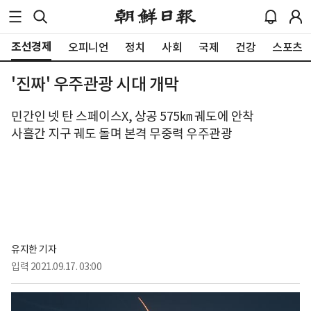
조선경제
오피니언
정치
사회
국제
건강
스포츠
'진짜' 우주관광 시대 개막
민간인 넷 탄 스페이스X, 상공 575㎞ 궤도에 안착
사흘간 지구 궤도 돌며 본격 무중력 우주관광
유지한 기자
입력
2021.09.17. 03:00