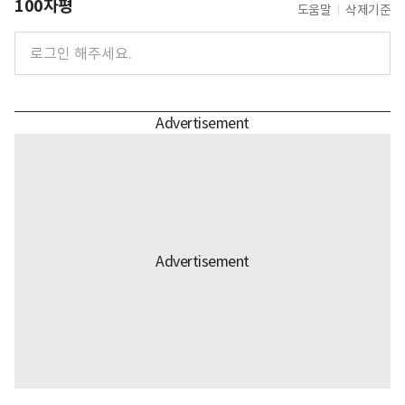
100자평
도움말
삭제기준