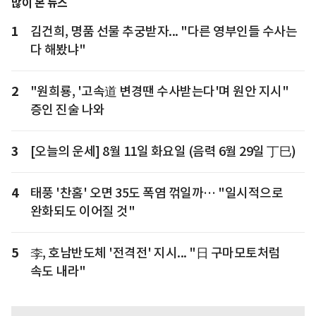
많이 본 뉴스
1
김건희, 명품 선물 추궁받자... "다른 영부인들 수사는
다 해봤냐"
2
"원희룡, '고속道 변경땐 수사받는다'며 원안 지시"
증인 진술 나와
3
[오늘의 운세] 8월 11일 화요일 (음력 6월 29일 丁巳)
4
태풍 '찬홈' 오면 35도 폭염 꺾일까… "일시적으로
완화되도 이어질 것"
5
李, 호남반도체 '전격전' 지시... "日 구마모토처럼
속도 내라"