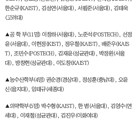
한순규(KAIST), 김성연(서울대), 서필준(서울대), 김태욱
(고려대)
▲공 학 부(11명) 이창하(서울대), 노준석(POSTECH), 선정
윤(서울대), 이현정(KIST), 정우철(KAIST), 배준우(KAIS
T), 조민수(POSTECH), 김재윤(성균관대), 박정원(서울
대), 방창현(성균관대), 이도창(KAIST)
▲농수산학부(4명) 권순경(경상대), 정성훈(충남대), 오윤
신(을지대), 임태규(세종대)
▲의약학부(5명) 박수형(KAIST), 한 범(서울대), 김영수(연
세대), 이재철(성균관대), 김진우(이화여대)