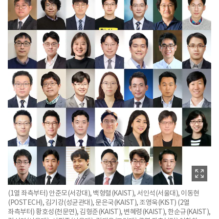
(1열 좌측부터) 안준모(서강대), 백형렬(KAIST), 서인석(서울대), 이동현
(POSTECH), 김기강(성균관대), 문은국(KAIST), 조영욱(KIST) (2열
좌측부터) 황호성(천문연), 김형준(KAIST), 변혜령(KAIST), 한순규(KAIST),