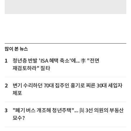
많이 본 뉴스
1
청년층 반발 'ISA 혜택 축소'에... 李 "전면
재검토하라" 질타
2
변기 수리하던 70대 집주인 흉기로 찌른 30대 세입자
체포
3
"폐기 버스 개조해 청년주택"... 與 3선 의원의 부동산
묘수?