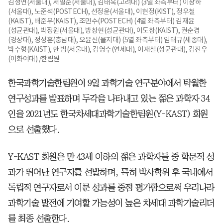
김성연(서울대), 서필준(서울대), 김태욱(고려대) (3열 좌측부터) 이창하
(서울대), 노준석(POSTECH), 선정윤(서울대), 이현정(KIST), 정우철
(KAIST), 배준우(KAIST), 조민수(POSTECH) (4열 좌측부터) 김재윤
(성균관대), 박정원(서울대), 방창현(성균관대), 이도창(KAIST), 권순경
(경상대), 정성훈(충남대), 오윤신(을지대) (5열 좌측부터) 임태규(세종대),
박수형(KAIST), 한 범(서울대), 김영수(연세대), 이재철(성균관대), 김진우
(이화여대) /한림원
한국과학기술한림원이 9일 과학기술 연구분야에서 탁월한
연구성과를 발표하며 두각을 나타내고 있는 젊은 과학자 34
인을 2021년도 한국차세대과학기술한림원(Y-KAST) 회원
으로 선출했다.
Y-KAST 회원은 만 43세 이하의 젊은 과학자들 중 학문적 성
과가 뛰어난 연구자를 선발하며, 특히 박사학위 후 국내에서
독립적 연구자로서 이룬 성과를 중점 평가함으로써 우리나라
과학기술 발전에 기여할 가능성이 높은 차세대 과학기술리더
를 최종 선출한다.