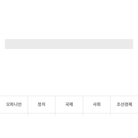
오피니언
정치
국제
사회
조선경제
문화·
조선
스포츠
건강
조선몰
연예
리더스