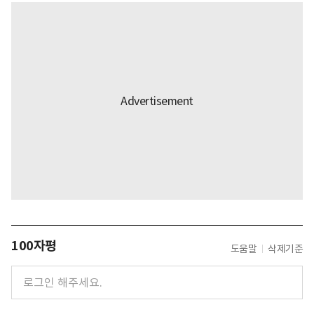
100자평
도움말
삭제기준