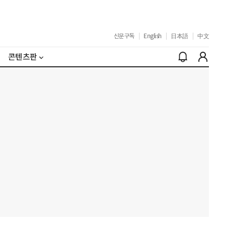
신문구독
|
English
|
日本語
|
中文
콘텐츠판