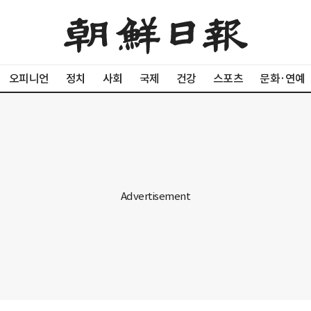
오피니언
정치
사회
국제
건강
스포츠
문화·연예