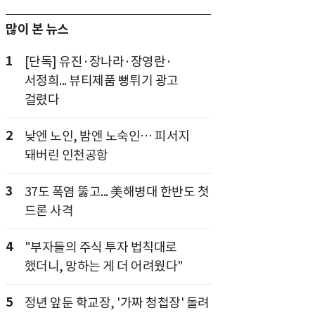
많이 본 뉴스
1
[단독] 유진·장나라·장영란·
서정희... 뷰티제품 뻥튀기 광고
걸렸다
2
낮엔 노인, 밤엔 노숙인… 피서지
돼버린 인천공항
3
37도 폭염 뚫고... 美해병대 한반도 첫
드론 사격
4
"부자들의 주식 투자 법칙대로
했더니, 망하는 게 더 어려웠다"
5
정년 앞둔 학교장, '가짜 청첩장' 돌려