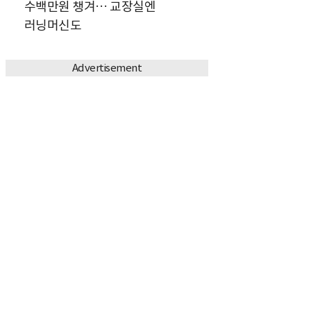
수백만원 챙겨… 교장실엔
러닝머신도