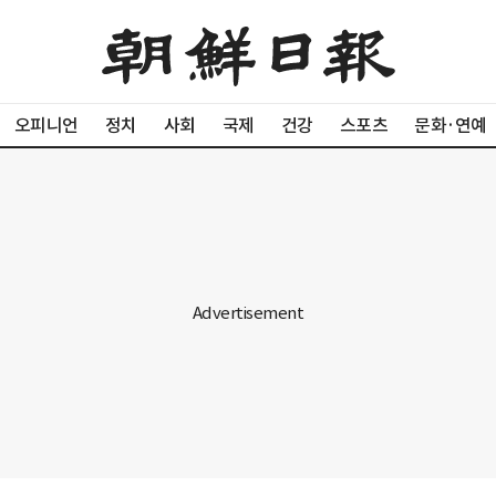
오피니언
정치
사회
국제
건강
스포츠
문화·연예