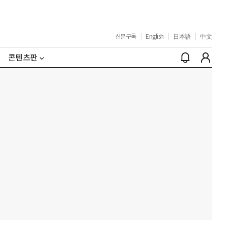
신문구독
|
English
|
日本語
|
中文
콘텐츠판