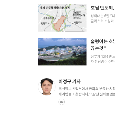
호남 반도체,
청와대는 6일 ‘
클러스터 조성과 관
술렁이는 호남
끊는것"
정부가 ‘호남 반
자 전남광주 주민
이정구 기자
조선일보 산업부에서 한국의 부동산 시장
재계팀을 거쳤습니다. ‘K방산 신화를 만