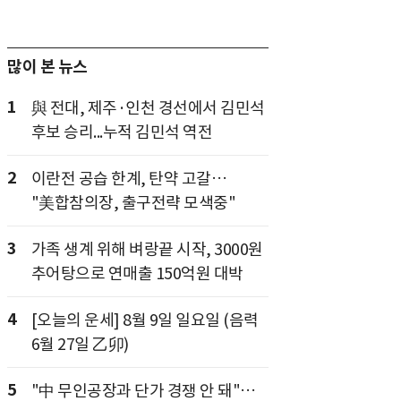
많이 본 뉴스
1
與 전대, 제주·인천 경선에서 김민석
후보 승리...누적 김민석 역전
2
이란전 공습 한계, 탄약 고갈…
"美합참의장, 출구전략 모색중"
3
가족 생계 위해 벼랑끝 시작, 3000원
추어탕으로 연매출 150억원 대박
4
[오늘의 운세] 8월 9일 일요일 (음력
6월 27일 乙卯)
5
"中 무인공장과 단가 경쟁 안 돼"…