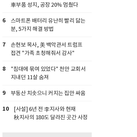
車부품 성지, 공장 20% 멈췄다
6
스마트폰 배터리 유난히 빨리 닳는
분, 5가지 해결 방법
7
손현보 목사, 美 백악관서 트럼프
접견 "가족 초청해줘서 감사"
8
"침대에 묶여 있었다" 천안 교회서
지내던 11살 숨져
9
부동산 치솟으니 커지는 집안 싸움
10
[사설] 6년 전 李지사와 현재
秋지사의 180도 달라진 곳간 사정