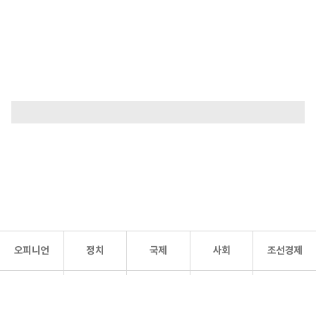
오피니언
정치
국제
사회
조선경제
문화·
조선
스포츠
건강
조선몰
연예
리더스