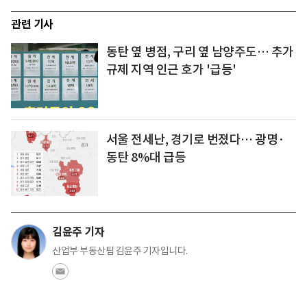
관련 기사
동탄 옆 병점, 구리 옆 남양주도… 추가
규제 지역 인근 호가 '급등'
서울 전세난, 경기로 번졌다… 광명·
동탄 8%대 급등
김윤주 기자
산업부 부동산팀 김윤주 기자입니다.