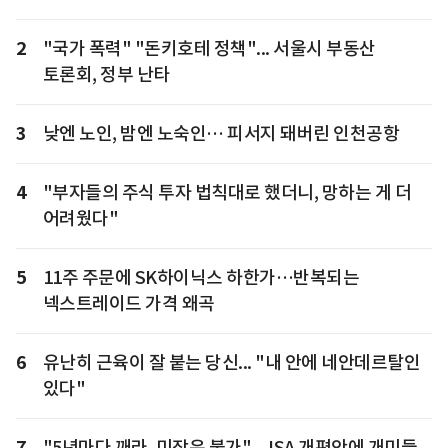
2
"국가 폭력" "돈키호테 정책"... 서울시 부동산
토론회, 정부 난타
3
낮엔 노인, 밤엔 노숙인… 피서지 돼버린 인천공항
4
"부자들의 주식 투자 법칙대로 했더니, 망하는 게 더
어려웠다"
5
11주 주문에 SK하이닉스 하한가…반복되는
넥스트레이드 가격 왜곡
6
유난히 근육이 잘 붙는 당신... "내 안에 네안데르탈인
있다"
7
"5년마다 깨라, 미장은 불가"... ISA 개편안에 개미들