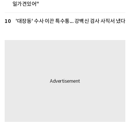
일가견있어"
10
'대장동' 수사 이끈 특수통... 강백신 검사 사직서 냈다