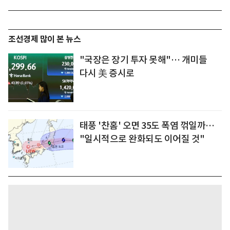
조선경제 많이 본 뉴스
"국장은 장기 투자 못해"… 개미들
다시 美 증시로
태풍 '찬홈' 오면 35도 폭염 꺾일까…
"일시적으로 완화되도 이어질 것"