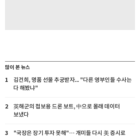
많이 본 뉴스
1
김건희, 명품 선물 추궁받자... "다른 영부인들 수사는
다 해봤냐"
2
英해군의 첩보용 드론 보트, 中으로 몰래 데이터
보냈다
3
"국장은 장기 투자 못해"… 개미들 다시 美 증시로