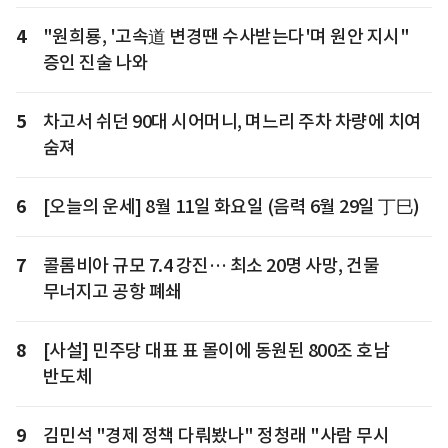
4
"원희룡, '고속道 변경땐 수사받는다'며 원안 지시"
증인 진술 나와
5
차고서 쉬던 90대 시어머니, 며느리 주차 차량에 치여
숨져
6
[오늘의 운세] 8월 11일 화요일 (음력 6월 29일 丁巳)
7
콜롬비아 규모 7.4 강진… 최소 20명 사망, 건물
무너지고 공항 폐쇄
8
[사설] 민주당 대표 표 몰이에 동원된 800조 호남
반도체
9
김민석 "경제 정책 다뤄봤나" 정청래 "사람 무시