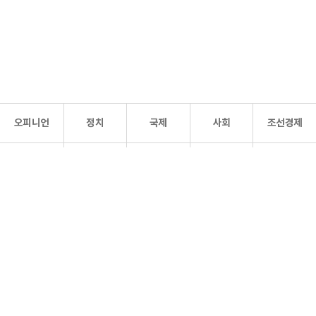
오피니언
정치
국제
사회
조선경제
문화·
조선
스포츠
건강
조선몰
연예
리더스
조선일보 공식 SNS
개인정보처리방침
사이트맵
Copyright 조선일보 All rights reserved. 무단 전재 및 재배포 금지.