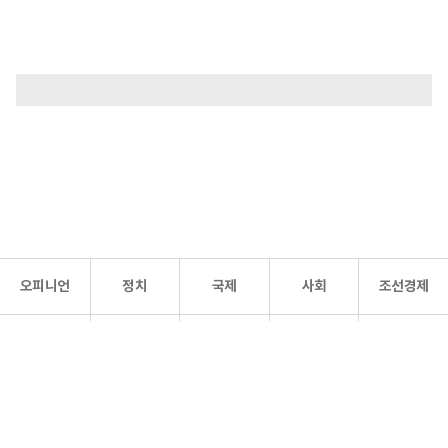
오피니언
정치
국제
사회
조선경제
문화·
조선
스포츠
건강
조선몰
연예
리더스
조선일보 공식 SNS