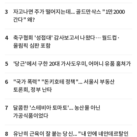
3
자고나면 주가 떨어지는데... 골드만삭스 "1만2000
간다" 왜?
4
축구협회 '성접대' 감사보고서 나왔다… 월드컵·
올림픽 심판 포함
5
'당근'에서 구한 20대 가사도우미, 어머니 유품 훔쳐가
6
"국가 폭력" "돈키호테 정책"... 서울시 부동산
토론회, 정부 난타
7
달콤한 '스테비아 토마토'... 농산물 아닌
가공식품이었다
8
유난히 근육이 잘 붙는 당신... "내 안에 네안데르탈인