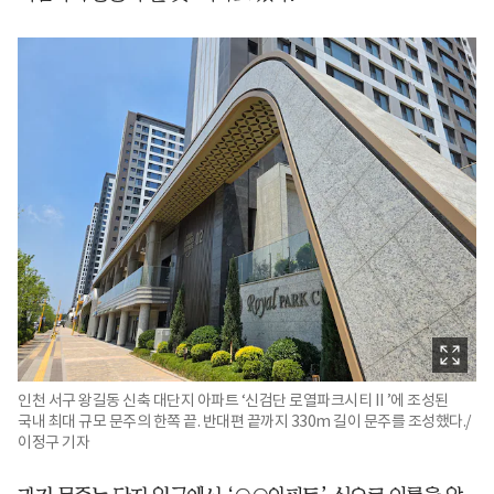
인천 서구 왕길동 신축 대단지 아파트 ‘신검단 로열파크시티Ⅱ’에 조성된
국내 최대 규모 문주의 한쪽 끝. 반대편 끝까지 330m 길이 문주를 조성했다./
이정구 기자