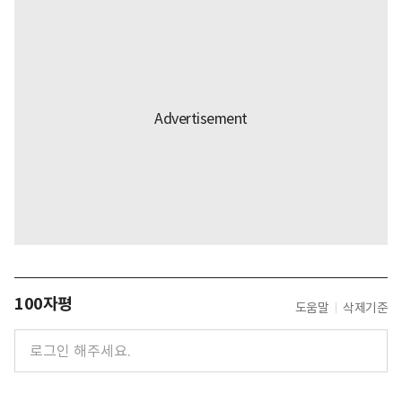
100자평
도움말
삭제기준