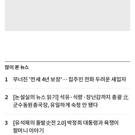
많이 본 뉴스
1
무너진 '전세 4년 보장'… 집주인 전화 두려운 세입자
2
[논설실의 뉴스 읽기] 석유·식량·장난감까지 총괄 北
군수동원총국장, 유일하게 숙청 안 됐다
3
[유석재의 돌발史전 2.0] 박정희 대통령과 욕쟁이
할머니 이야기