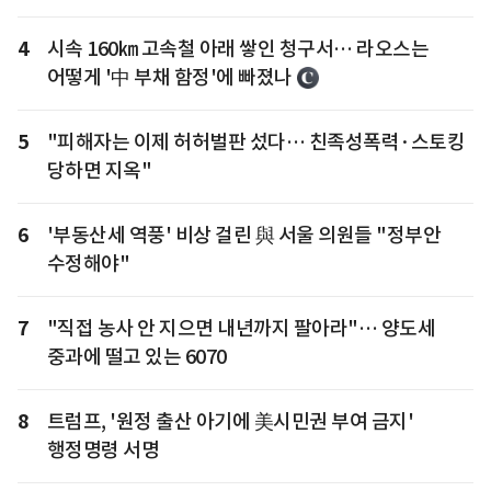
4
시속 160㎞ 고속철 아래 쌓인 청구서… 라오스는
어떻게 '中 부채 함정'에 빠졌나
5
"피해자는 이제 허허벌판 섰다… 친족성폭력·스토킹
당하면 지옥"
6
'부동산세 역풍' 비상 걸린 與 서울 의원들 "정부안
수정해야"
7
"직접 농사 안 지으면 내년까지 팔아라"… 양도세
중과에 떨고 있는 6070
8
트럼프, '원정 출산 아기에 美시민권 부여 금지'
행정명령 서명