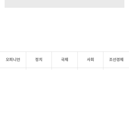
오피니언
정치
국제
사회
조선경제
문화·
조선
스포츠
건강
조선몰
연예
리더스
조선일보 공식 SNS
개인정보처리방침
사이트맵