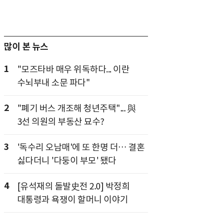
많이 본 뉴스
1
"모즈타바 매우 위독하다... 이란
수뇌부내 소문 파다"
2
"폐기 버스 개조해 청년주택"... 與
3선 의원의 부동산 묘수?
3
'독수리 오남매'에 또 한명 더… 결혼
싫다더니 '다둥이 부모' 됐다
4
[유석재의 돌발史전 2.0] 박정희
대통령과 욕쟁이 할머니 이야기