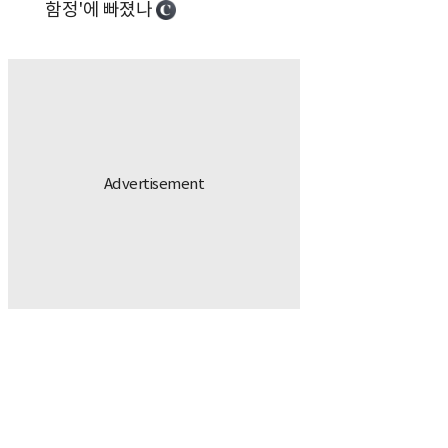
함정'에 빠졌나