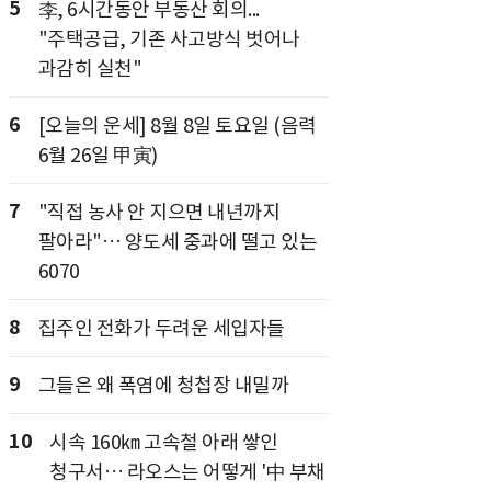
5
李, 6시간동안 부동산 회의...
"주택공급, 기존 사고방식 벗어나
과감히 실천"
6
[오늘의 운세] 8월 8일 토요일 (음력
6월 26일 甲寅)
7
"직접 농사 안 지으면 내년까지
팔아라"… 양도세 중과에 떨고 있는
6070
8
집주인 전화가 두려운 세입자들
9
그들은 왜 폭염에 청첩장 내밀까
10
시속 160㎞ 고속철 아래 쌓인
청구서… 라오스는 어떻게 '中 부채