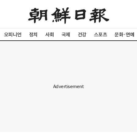
오피니언
정치
사회
국제
건강
스포츠
문화·연예