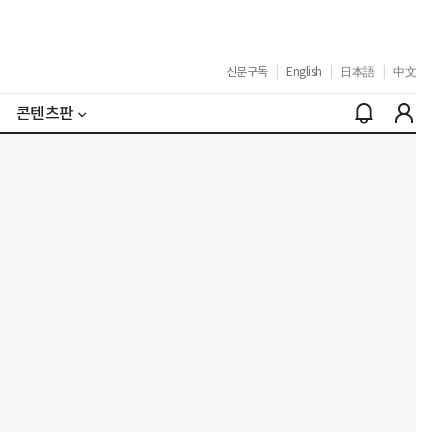
신문구독
|
English
|
日本語
|
中文
콘텐츠판