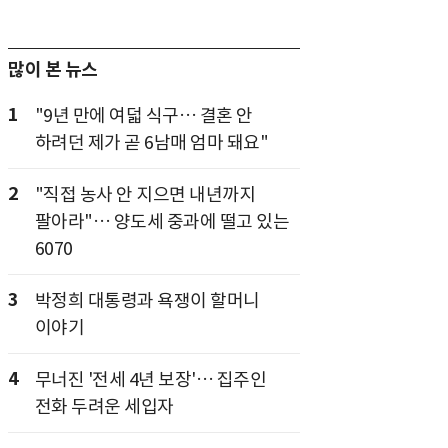
많이 본 뉴스
1
"9년 만에 여덟 식구… 결혼 안
하려던 제가 곧 6남매 엄마 돼요"
2
"직접 농사 안 지으면 내년까지
팔아라"… 양도세 중과에 떨고 있는
6070
3
박정희 대통령과 욕쟁이 할머니
이야기
4
무너진 '전세 4년 보장'… 집주인
전화 두려운 세입자