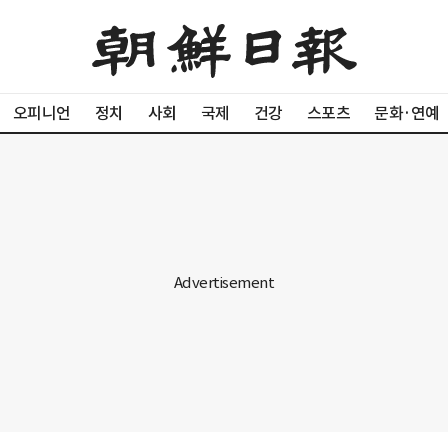
오피니언
정치
사회
국제
건강
스포츠
문화·연예