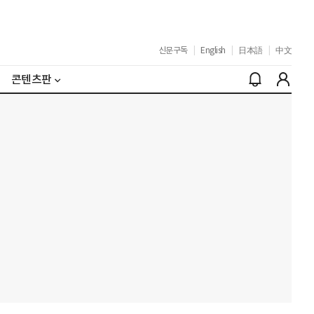
신문구독
|
English
|
日本語
|
中文
콘텐츠판