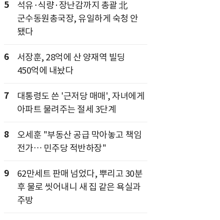
5
석유·식량·장난감까지 총괄 北
군수동원총국장, 유일하게 숙청 안
됐다
6
서장훈, 28억에 산 양재역 빌딩
450억에 내놨다
7
대통령도 쓴 '근저당 매매', 자녀에게
아파트 물려주는 절세 3단계
8
오세훈 "부동산 공급 막아놓고 책임
전가… 민주당 적반하장"
9
62만세트 판매 넘었다, 뿌리고 30분
후 물로 씻어내니 새 집 같은 욕실과
주방