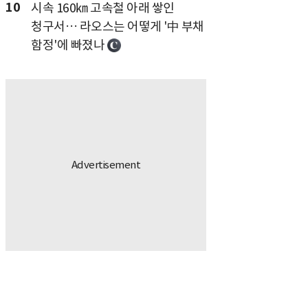
10
시속 160㎞ 고속철 아래 쌓인
청구서… 라오스는 어떻게 '中 부채
함정'에 빠졌나