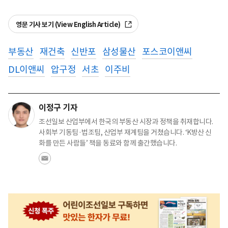
영문 기사 보기 (View English Article)
부동산
재건축
신반포
삼성물산
포스코이앤씨
DL이앤씨
압구정
서초
이주비
이정구 기자
조선일보 산업부에서 한국의 부동산 시장과 정책을 취재합니다.
사회부 기동팀·법조팀, 산업부 재계팀을 거쳤습니다. ‘K방산 신
화를 만든 사람들’ 책을 동료와 함께 출간했습니다.