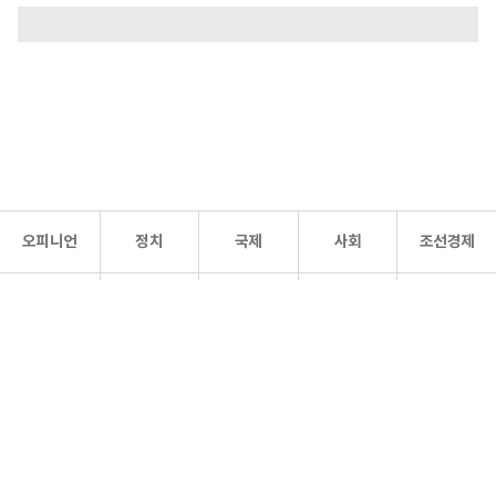
오피니언
정치
국제
사회
조선경제
문화·
조선
스포츠
건강
조선몰
연예
리더스
조선일보 공식 SNS
개인정보처리방침
사이트맵