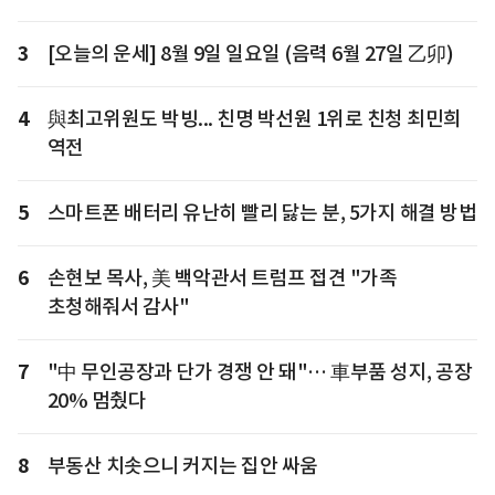
3
[오늘의 운세] 8월 9일 일요일 (음력 6월 27일 乙卯)
4
與최고위원도 박빙... 친명 박선원 1위로 친청 최민희
역전
5
스마트폰 배터리 유난히 빨리 닳는 분, 5가지 해결 방법
6
손현보 목사, 美 백악관서 트럼프 접견 "가족
초청해줘서 감사"
7
"中 무인공장과 단가 경쟁 안 돼"… 車부품 성지, 공장
20% 멈췄다
8
부동산 치솟으니 커지는 집안 싸움