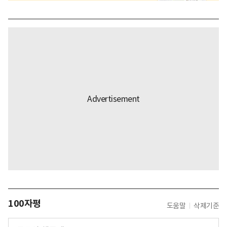
100자평
도움말
삭제기준