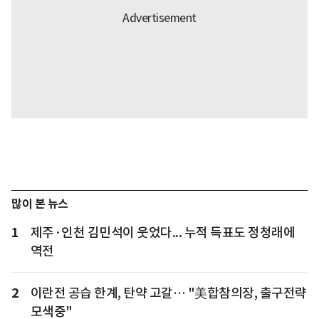
많이 본 뉴스
1
제주·인천 김민석이 웃었다... 누적 득표도 정청래에
역전
2
이란전 공습 한계, 탄약 고갈… "美합참의장, 출구전략
모색중"