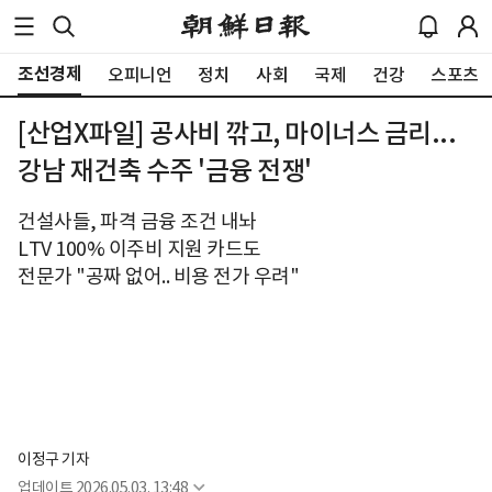
조선경제
오피니언
정치
사회
국제
건강
스포츠
[산업X파일] 공사비 깎고, 마이너스 금리...
강남 재건축 수주 '금융 전쟁'
건설사들, 파격 금융 조건 내놔
LTV 100% 이주비 지원 카드도
전문가 "공짜 없어.. 비용 전가 우려"
이정구 기자
업데이트
2026.05.03. 13:48