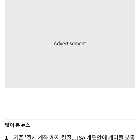
많이 본 뉴스
1
기존 '절세 계좌'까지 칼질... ISA 개편안에 개미들 분통