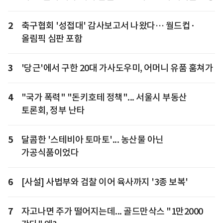
2
축구협회 '성접대' 감사보고서 나왔다… 월드컵·
올림픽 심판 포함
3
'당근'에서 구한 20대 가사도우미, 어머니 유품 훔쳐가
4
"국가 폭력" "돈키호테 정책"... 서울시 부동산
토론회, 정부 난타
5
달콤한 '스테비아 토마토'... 농산물 아닌
가공식품이었다
6
[사설] 사법부와 검찰 이어 육사까지 '3종 보복'
7
자고나면 주가 떨어지는데... 골드만삭스 "1만2000