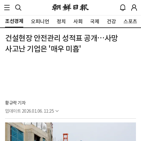
조선경제
오피니언
정치
사회
국제
건강
스포츠
건설현장 안전관리 성적표 공개…사망
사고난 기업은 '매우 미흡'
황규락 기자
업데이트
2026.01.06. 11:25