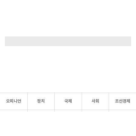
오피니언
정치
국제
사회
조선경제
문화·
조선
스포츠
건강
조선몰
연예
리더스