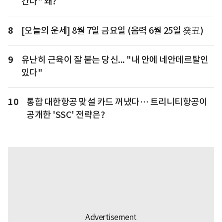
간다" 왜?
8
[오늘의 운세] 8월 7일 금요일 (음력 6월 25일 癸丑)
9
유난히 근육이 잘 붙는 당신... "내 안에 네안데르탈인
있다"
10
통합 대한항공 맞설 카드 꺼냈다… 트리니티항공이
공개한 'SSC' 전략은?