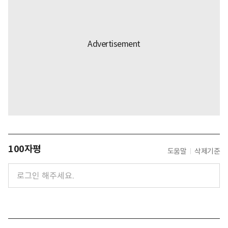
100자평
도움말
삭제기준