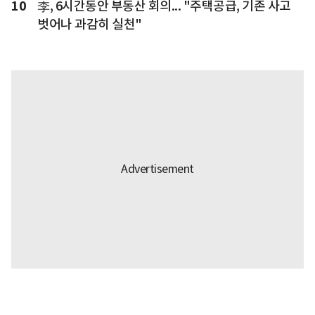
10
李, 6시간동안 부동산 회의... "주택공급, 기존 사고
벗어나 과감히 실천"