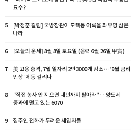
묘수?
5
[박정훈 칼럼] 국방장관이 모택동 어록을 좌우명 삼은
나라
6
[오늘의 운세] 8월 8일 토요일 (음력 6월 26일 甲寅)
7
美 고용 충격, 7월 일자리 2만3000개 감소… '9월 금리
인상' 제동 걸리나
8
"직접 농사 안 지으면 내년까지 팔아라"… 양도세
중과에 떨고 있는 6070
9
집주인 전화가 두려운 세입자들