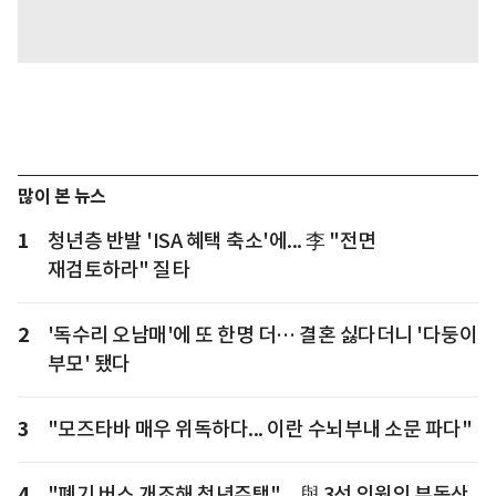
많이 본 뉴스
1
청년층 반발 'ISA 혜택 축소'에... 李 "전면
재검토하라" 질타
2
'독수리 오남매'에 또 한명 더… 결혼 싫다더니 '다둥이
부모' 됐다
3
"모즈타바 매우 위독하다... 이란 수뇌부내 소문 파다"
4
"폐기 버스 개조해 청년주택"... 與 3선 의원의 부동산