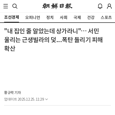
조선경제
오피니언
정치
사회
국제
건강
스포츠
"내 집인 줄 알았는데 상가라니"… 서민
울리는 근생빌라의 덫...폭탄 돌리기 피해
확산
황규락 기자
업데이트
2025.12.25. 11:29