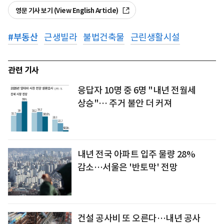
영문 기사 보기 (View English Article)
#
부동산
근생빌라
불법건축물
근린생활시설
관련 기사
응답자 10명 중 6명 "내년 전월세
상승"… 주거 불안 더 커져
내년 전국 아파트 입주 물량 28%
감소…서울은 '반토막' 전망
건설 공사비 또 오른다…내년 공사