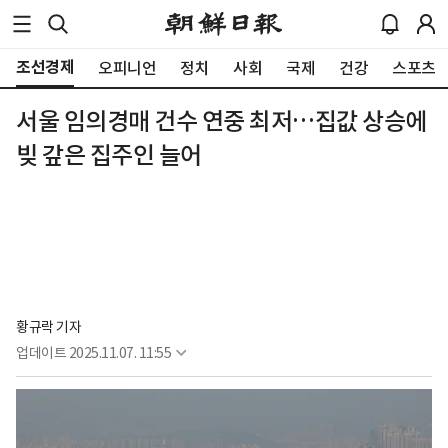
조선경제
오피니언
정치
사회
국제
건강
스포츠
서울 임의경매 건수 연중 최저…집값 상승에
빚 갚은 집주인 늘어
황규락 기자
업데이트
2025.11.07. 11:55