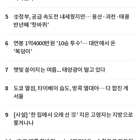
5
李정부, 공급 속도전 내세웠지만… 용산·과천·태릉
반년째 '헛바퀴'
6
연봉 1억4000만원 '10승 투수'… 대만에서 온
'복덩이'
7
햇빛 쏟아지는 여름... 태양광이 떨고 있다
8
도쿄 열섬, 타이베이 습도, 방콕 열대야… 다 합친 게
서울
9
[사설] '한 집에서 오래 산 罪' 지은 고령자는 지방으로
쫓겨나나