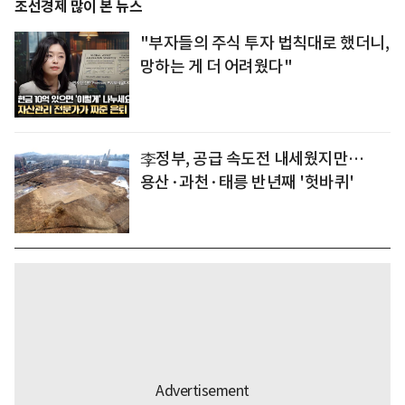
조선경제 많이 본 뉴스
"부자들의 주식 투자 법칙대로 했더니,
망하는 게 더 어려웠다"
李정부, 공급 속도전 내세웠지만…
용산·과천·태릉 반년째 '헛바퀴'