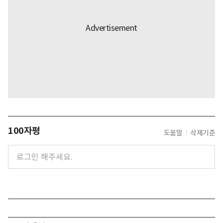
100자평
도움말
삭제기준