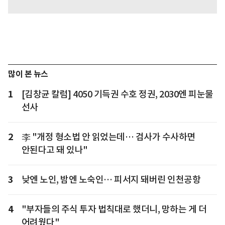
많이 본 뉴스
1
[김창균 칼럼] 4050 기득권 수호 정권, 2030엔 피눈물
선사
2
李 "개정 형소법 안 읽었는데… 검사가 수사하면
안된다고 돼 있나"
3
낮엔 노인, 밤엔 노숙인… 피서지 돼버린 인천공항
4
"부자들의 주식 투자 법칙대로 했더니, 망하는 게 더
어려웠다"