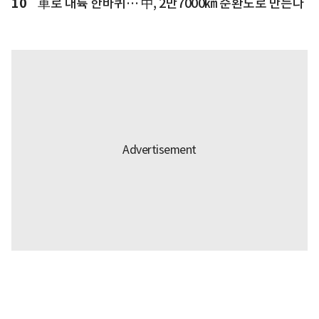
10
車로 대륙 한바퀴… 中, 2만7000㎞ 순환도로 만든다