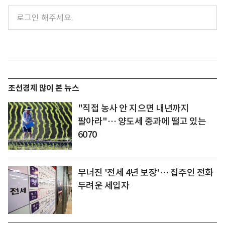
조선경제 많이 본 뉴스
"직접 농사 안 지으면 내년까지
팔아라"… 양도세 중과에 떨고 있는
6070
무너진 '전세 4년 보장'… 집주인 전화
두려운 세입자