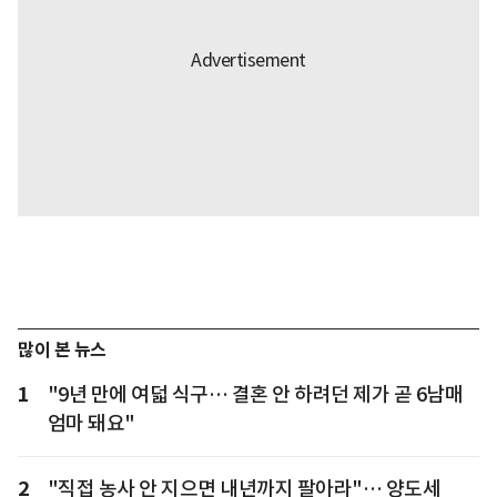
많이 본 뉴스
1
"9년 만에 여덟 식구… 결혼 안 하려던 제가 곧 6남매
엄마 돼요"
2
"직접 농사 안 지으면 내년까지 팔아라"… 양도세