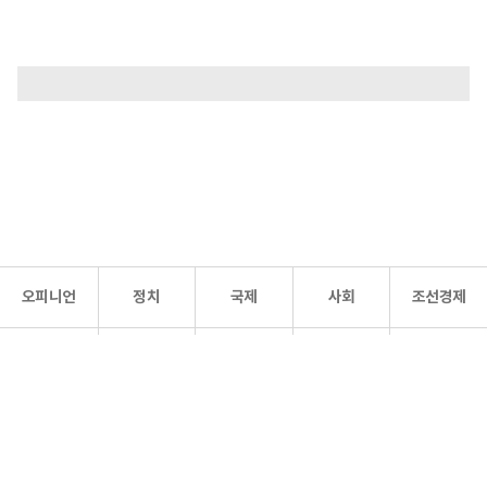
오피니언
정치
국제
사회
조선경제
문화·
조선
스포츠
건강
조선몰
연예
리더스
조선일보 공식 SNS