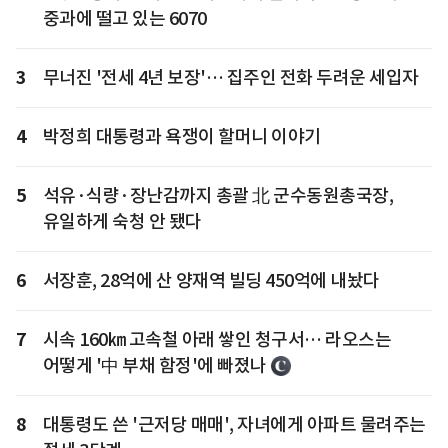
중과에 떨고 있는 6070
3
무너진 '전세 4년 보장'… 집주인 전화 두려운 세입자
4
박정희 대통령과 욕쟁이 할머니 이야기
5
석유·식량·장난감까지 총괄 北 군수동원총국장,
유일하게 숙청 안 됐다
6
서장훈, 28억에 산 양재역 빌딩 450억에 내놨다
7
시속 160㎞ 고속철 아래 쌓인 청구서… 라오스는
어떻게 '中 부채 함정'에 빠졌나
8
대통령도 쓴 '근저당 매매', 자녀에게 아파트 물려주는