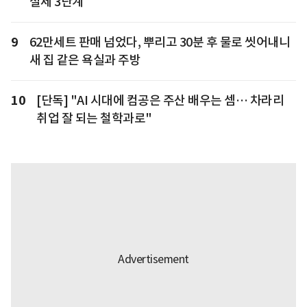
절세 3단계
9
62만세트 판매 넘었다, 뿌리고 30분 후 물로 씻어내니
새 집 같은 욕실과 주방
10
[단독] "AI 시대에 컴공은 주산 배우는 셈… 차라리
취업 잘 되는 철학과로"