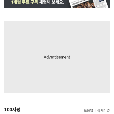
100자평
도움말
삭제기준