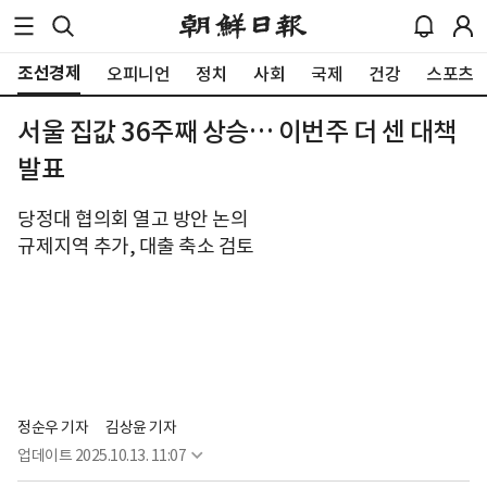
조선경제
오피니언
정치
사회
국제
건강
스포츠
서울 집값 36주째 상승… 이번주 더 센 대책
발표
당정대 협의회 열고 방안 논의
규제지역 추가, 대출 축소 검토
정순우 기자
김상윤 기자
업데이트
2025.10.13. 11:07