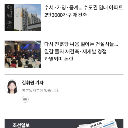
수서·가양·중계... 수도권 임대 아파트
2만3000가구 재건축
다시 진흙탕 싸움 벌이는 건설사들...
일감 줄자 재건축·재개발 경쟁
과열되며 논란
김휘원 기자
여론독자부에 있습니다.