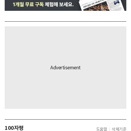
100자평
도움말
삭제기준