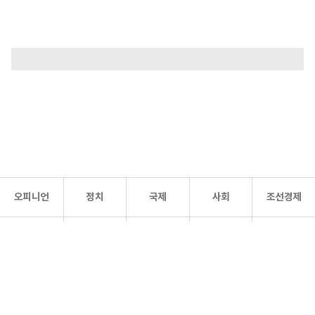
오피니언
정치
국제
사회
조선경제
문화·
조선
스포츠
건강
조선몰
연예
리더스
조선일보 공식 SNS