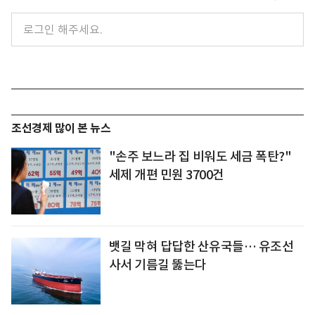
조선경제 많이 본 뉴스
"손주 보느라 집 비워도 세금 폭탄?"
세제 개편 민원 3700건
뱃길 막혀 답답한 산유국들… 유조선
사서 기름길 뚫는다