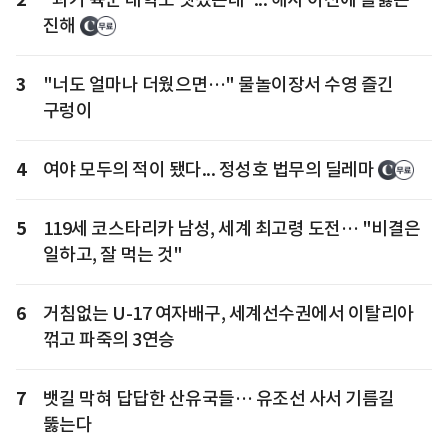
진해
3
"너도 얼마나 더웠으면…" 물놀이장서 수영 즐긴
구렁이
4
여야 모두의 적이 됐다... 정성호 법무의 딜레마
5
119세 코스타리카 남성, 세계 최고령 도전… "비결은
일하고, 잘 먹는 것"
6
거침없는 U-17 여자배구, 세계선수권에서 이탈리아
꺾고 파죽의 3연승
7
뱃길 막혀 답답한 산유국들… 유조선 사서 기름길
뚫는다