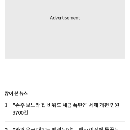
많이 본 뉴스
1
"손주 보느라 집 비워도 세금 폭탄?" 세제 개편 민원
3700건
2
"과거 육군 대학도 뺏겼는데"... 해사 이전에 들끓는