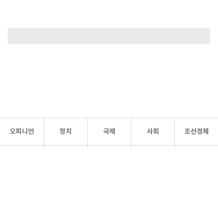
오피니언
정치
국제
사회
조선경제
문화·
조선
스포츠
건강
조선몰
연예
리더스
조선일보 공식 SNS