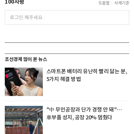
100자평
도움말
삭제기준
조선경제 많이 본 뉴스
스마트폰 배터리 유난히 빨리 닳는 분,
5가지 해결 방법
"中 무인공장과 단가 경쟁 안 돼"…
車부품 성지, 공장 20% 멈췄다