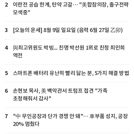
2
이란전 공습 한계, 탄약 고갈… "美합참의장, 출구전략
모색중"
3
[오늘의 운세] 8월 9일 일요일 (음력 6월 27일 乙卯)
4
與최고위원도 박빙... 친명 박선원 1위로 친청 최민희
역전
5
스마트폰 배터리 유난히 빨리 닳는 분, 5가지 해결 방법
6
손현보 목사, 美 백악관서 트럼프 접견 "가족
초청해줘서 감사"
7
"中 무인공장과 단가 경쟁 안 돼"… 車부품 성지, 공장
20% 멈췄다