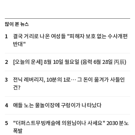
많이 본 뉴스
1
결국 거리로 나온 여성들 "피해자 보호 없는 수사개편
반대"
2
[오늘의 운세] 8월 10일 월요일 (음력 6월 28일 丙辰)
3
전닉 레버리지, 10분의 1로… 그 돈이 옮겨가 사들인
건?
4
애들 노는 물놀이장에 구렁이가 나타났다
5
"더퍼스트무빙캐슬에 의원님이나 사세요" 2030 분노
폭발