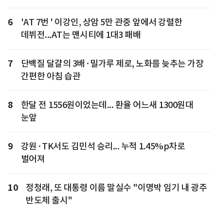
6
'AT 7번 ' 이강인, 상암 5만 관중 앞에서 강렬한
데뷔전...AT는 맨시티에 1대3 패배
7
단백질 달걀의 3배·밀가루 제로, 노화를 늦추는 가장
간편한 아침 습관
8
한달 전 1556원이었는데... 환율 어느새 1300원대
눈앞
9
강원·TK서도 김민석 승리... 누적 1.45%p차로
벌어져
10
정청래, 또 대통령 이름 말실수 "이명박 임기 내 광주
반도체 출시"