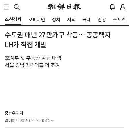
조선경제
오피니언
정치
사회
국제
건강
스포츠
수도권 매년 27만가구 착공… 공공택지
LH가 직접 개발
李정부 첫 부동산 공급 대책
서울 강남 3구 대출 더 조여
정순우 기자
업데이트
2025.09.08. 10:44