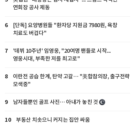
연회장 공사 제동
6
[단독] 요양병원들 "환자당 지원금 7980원, 욕창
치료도 버겁다"
7
'데뷔 10주년' 임영웅, "20여명 팬들로 시작...
영웅시대, 부족한 저를 최고로"
8
이란전 공습 한계, 탄약 고갈… "美합참의장, 출구전략
모색중"
9
남자들뿐인 골프 사진… 아내가 놓친 것
10
부동산 치솟으니 커지는 집안 싸움