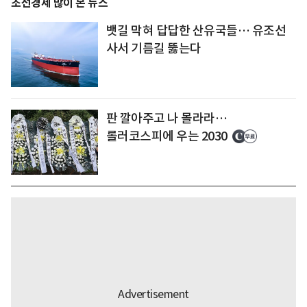
조선경제 많이 본 뉴스
뱃길 막혀 답답한 산유국들… 유조선
사서 기름길 뚫는다
판 깔아주고 나 몰라라…
롤러코스피에 우는 2030