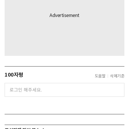
100자평
도움말
삭제기준