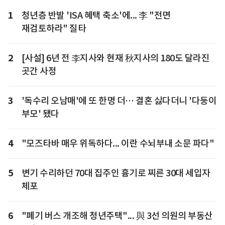
1
청년층 반발 'ISA 혜택 축소'에... 李 "전면
재검토하라" 질타
2
[사설] 6년 전 李지사와 현재 秋지사의 180도 달라진
곳간 사정
3
'독수리 오남매'에 또 한명 더… 결혼 싫다더니 '다둥이
부모' 됐다
4
"모즈타바 매우 위독하다... 이란 수뇌부내 소문 파다"
5
변기 수리하던 70대 집주인 흉기로 찌른 30대 세입자
체포
6
"폐기 버스 개조해 청년주택"... 與 3선 의원의 부동산