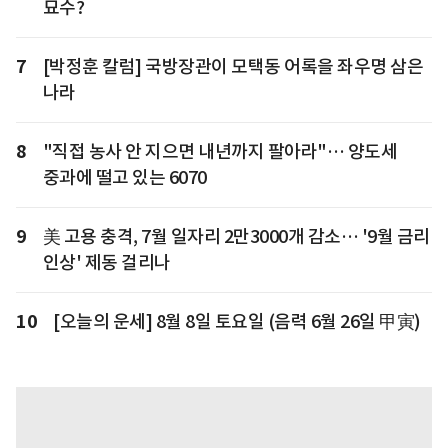
묘수?
7
[박정훈 칼럼] 국방장관이 모택동 어록을 좌우명 삼은
나라
8
"직접 농사 안 지으면 내년까지 팔아라"… 양도세
중과에 떨고 있는 6070
9
美 고용 충격, 7월 일자리 2만3000개 감소… '9월 금리
인상' 제동 걸리나
10
[오늘의 운세] 8월 8일 토요일 (음력 6월 26일 甲寅)