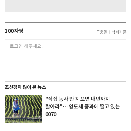
100자평
도움말
삭제기준
조선경제 많이 본 뉴스
"직접 농사 안 지으면 내년까지
팔아라"… 양도세 중과에 떨고 있는
6070