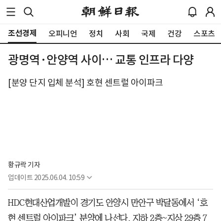
조선경제
오피니언
정치
사회
국제
건강
스포츠
광명역·안양역 사이… 교통 인프라 다양
[분양 단지 입체 분석] 호현 센트럴 아이파크
황규락 기자
업데이트
2025.06.04. 10:59
HDC현대산업개발이 경기도 안양시 만안구 박달동에서 ‘호
현 센트럴 아이파크’ 분양에 나선다. 지하 2층~지상 29층 7