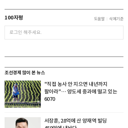
100자평
도움말
삭제기준
조선경제 많이 본 뉴스
"직접 농사 안 지으면 내년까지
팔아라"… 양도세 중과에 떨고 있는
6070
서장훈, 28억에 산 양재역 빌딩