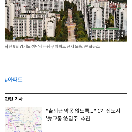
작년 9월 경기도 성남시 분당구 아파트 단지 모습. /연합뉴스
#
아파트
관련 기사
"출퇴근 악몽 없도록..." 1기 신도시
'先교통 後입주' 추진