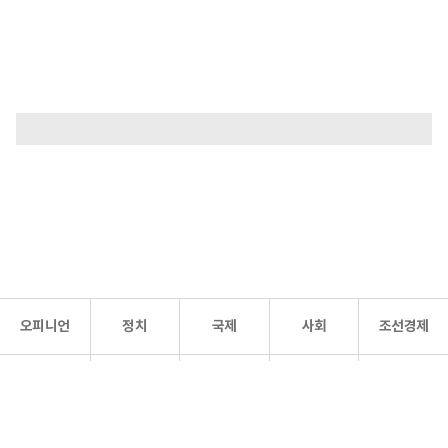
오피니언
정치
국제
사회
조선경제
문화·
조선
스포츠
건강
조선몰
연예
리더스