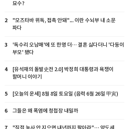
묘수?
2
"모즈타바 위독, 접촉 안돼"... 이란 수뇌부 내 소문
파다
3
'독수리 오남매'에 또 한명 더… 결혼 싫다더니 '다둥이
부모' 됐다
4
[유석재의 돌발史전 2.0] 박정희 대통령과 욕쟁이
할머니 이야기
5
[오늘의 운세] 8월 8일 토요일 (음력 6월 26일 甲寅)
6
그들은 왜 폭염에 청첩장 내밀까
7
"직접 농사 안 지으면 내년까지 팔아라"… 양도세