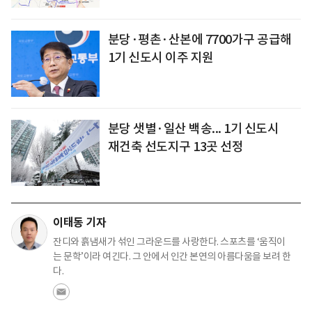
분당·평촌·산본에 7700가구 공급해
1기 신도시 이주 지원
분당 샛별·일산 백송... 1기 신도시
재건축 선도지구 13곳 선정
이태동 기자
잔디와 흙냄새가 섞인 그라운드를 사랑한다. 스포츠를 ‘움직이
는 문학’이라 여긴다. 그 안에서 인간 본연의 아름다움을 보려 한
다.