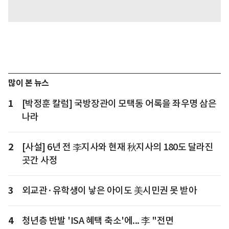
많이 본 뉴스
1
[박정훈 칼럼] 국방장관이 모택동 어록을 좌우명 삼은
나라
2
[사설] 6년 전 李지사와 현재 秋지사의 180도 달라진
곳간 사정
3
외교관·유학생이 낳은 아이도 美시민권 못 받아
4
청년층 반발 'ISA 혜택 축소'에... 李 "전면