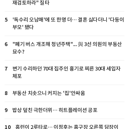
재검토하라" 질타
5
'독수리 오남매'에 또 한명 더… 결혼 싫다더니 '다둥이
부모' 됐다
6
"폐기 버스 개조해 청년주택"... 與 3선 의원의 부동산
묘수?
7
변기 수리하던 70대 집주인 흉기로 찌른 30대 세입자
체포
8
부동산 치솟으니 커지는 '집'안싸움
9
밥상 덮친 극한더위… 히트플레이션 공포
10
홈런이 2루타로… 이정후는 홈구장 오른쪽 담장이