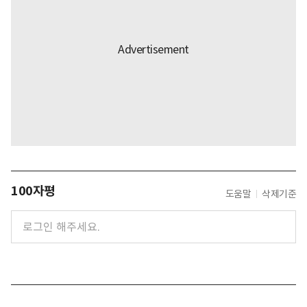
100자평
도움말
삭제기준