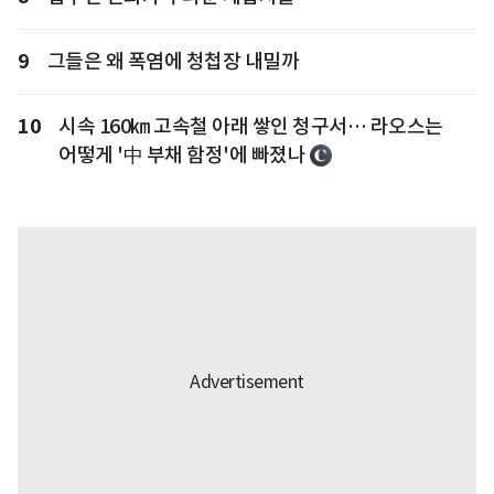
9
그들은 왜 폭염에 청첩장 내밀까
10
시속 160㎞ 고속철 아래 쌓인 청구서… 라오스는
어떻게 '中 부채 함정'에 빠졌나