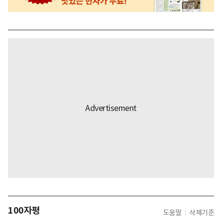
100자평
도움말
삭제기준