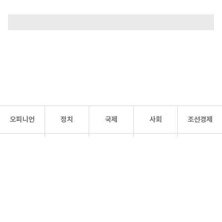
오피니언
정치
국제
사회
조선경제
문화·
조선
스포츠
건강
조선몰
연예
리더스
조선일보 공식 SNS