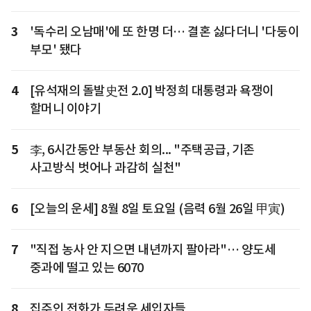
3
'독수리 오남매'에 또 한명 더… 결혼 싫다더니 '다둥이
부모' 됐다
4
[유석재의 돌발史전 2.0] 박정희 대통령과 욕쟁이
할머니 이야기
5
李, 6시간동안 부동산 회의... "주택공급, 기존
사고방식 벗어나 과감히 실천"
6
[오늘의 운세] 8월 8일 토요일 (음력 6월 26일 甲寅)
7
"직접 농사 안 지으면 내년까지 팔아라"… 양도세
중과에 떨고 있는 6070
8
집주인 전화가 두려운 세입자들