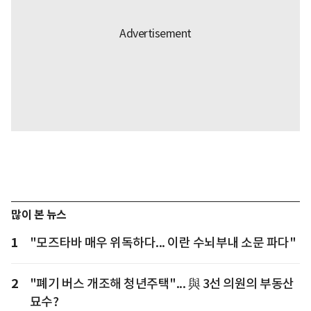
많이 본 뉴스
1
"모즈타바 매우 위독하다... 이란 수뇌부내 소문 파다"
2
"폐기 버스 개조해 청년주택"... 與 3선 의원의 부동산
묘수?