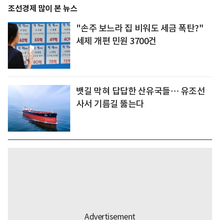
조선경제 많이 본 뉴스
"손주 보느라 집 비워도 세금 폭탄?"
세제 개편 민원 3700건
뱃길 막혀 답답한 산유국들… 유조선
사서 기름길 뚫는다