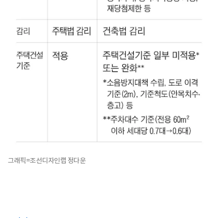
그래픽=조선디자인랩 정다운