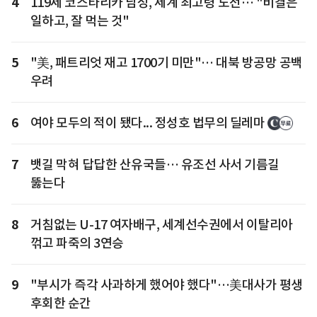
4
119세 코스타리카 남성, 세계 최고령 도전… "비결은
일하고, 잘 먹는 것"
5
"美, 패트리엇 재고 1700기 미만"… 대북 방공망 공백
우려
6
여야 모두의 적이 됐다... 정성호 법무의 딜레마
7
뱃길 막혀 답답한 산유국들… 유조선 사서 기름길
뚫는다
8
거침없는 U-17 여자배구, 세계선수권에서 이탈리아
꺾고 파죽의 3연승
9
"부시가 즉각 사과하게 했어야 했다"…美대사가 평생
후회한 순간