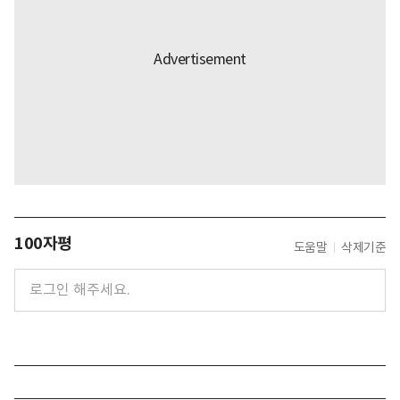
100자평
도움말
삭제기준