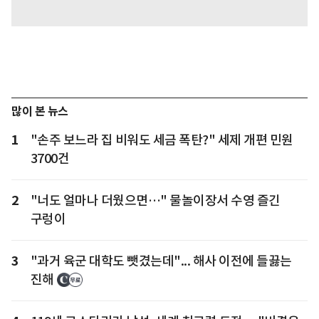
많이 본 뉴스
1
"손주 보느라 집 비워도 세금 폭탄?" 세제 개편 민원
3700건
2
"너도 얼마나 더웠으면…" 물놀이장서 수영 즐긴
구렁이
3
"과거 육군 대학도 뺏겼는데"... 해사 이전에 들끓는
진해