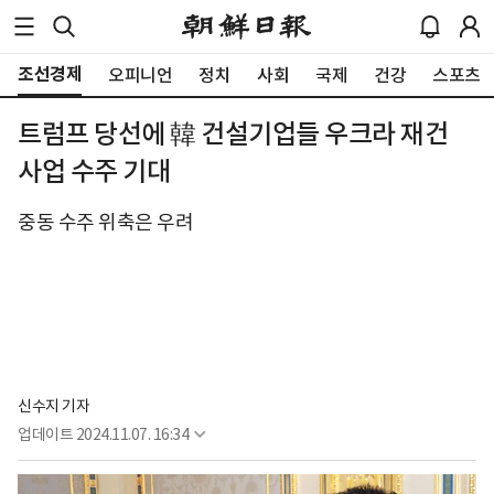
조선경제
오피니언
정치
사회
국제
건강
스포츠
트럼프 당선에 韓 건설기업들 우크라 재건
사업 수주 기대
중동 수주 위축은 우려
신수지 기자
업데이트
2024.11.07. 16:34