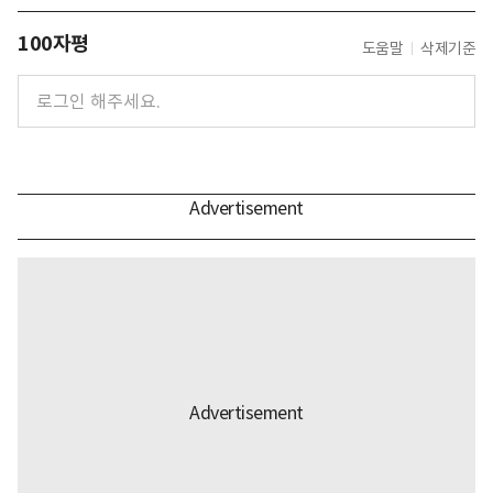
100자평
도움말
삭제기준