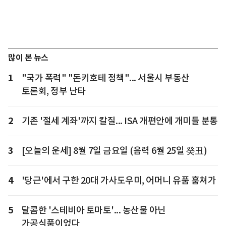
많이 본 뉴스
1
"국가 폭력" "돈키호테 정책"... 서울시 부동산
토론회, 정부 난타
2
기존 '절세 계좌'까지 칼질... ISA 개편안에 개미들 분통
3
[오늘의 운세] 8월 7일 금요일 (음력 6월 25일 癸丑)
4
'당근'에서 구한 20대 가사도우미, 어머니 유품 훔쳐가
5
달콤한 '스테비아 토마토'... 농산물 아닌
가공식품이었다