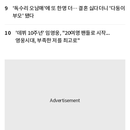
9
'독수리 오남매'에 또 한명 더… 결혼 싫다더니 '다둥이
부모' 됐다
10
'데뷔 10주년' 임영웅, "20여명 팬들로 시작...
영웅시대, 부족한 저를 최고로"