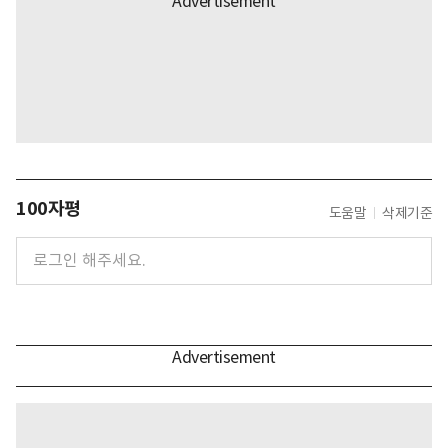
100자평
도움말
삭제기준