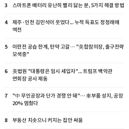
3
스마트폰 배터리 유난히 빨리 닳는 분, 5가지 해결 방법
4
제주·인천 김민석이 웃었다... 누적 득표도 정청래에
역전
5
이란전 공습 한계, 탄약 고갈… "美합참의장, 출구전략
모색중"
6
美법원 "대통령은 임시 세입자"... 트럼프 백악관
연회장 공사 제동
7
"中 무인공장과 단가 경쟁 안 돼"… 車부품 성지, 공장
20% 멈췄다
8
부동산 치솟으니 커지는 집안 싸움