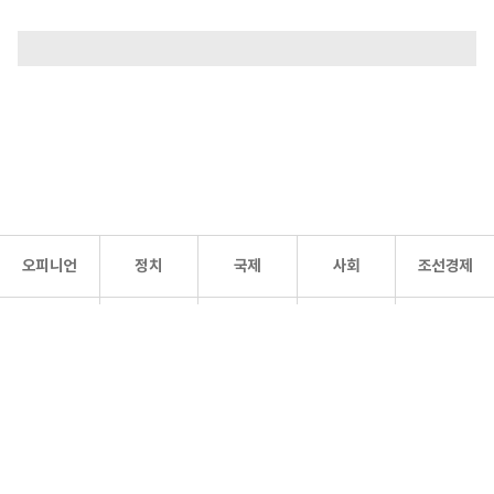
오피니언
정치
국제
사회
조선경제
문화·
조선
스포츠
건강
조선몰
연예
리더스
조선일보 공식 SNS