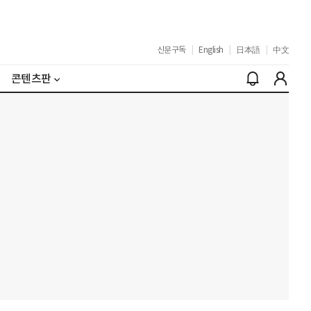
신문구독
|
English
|
日本語
|
中文
콘텐츠판