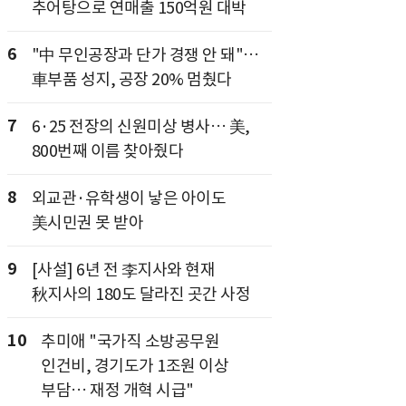
추어탕으로 연매출 150억원 대박
6
"中 무인공장과 단가 경쟁 안 돼"…
車부품 성지, 공장 20% 멈췄다
7
6·25 전장의 신원미상 병사… 美,
800번째 이름 찾아줬다
8
외교관·유학생이 낳은 아이도
美시민권 못 받아
9
[사설] 6년 전 李지사와 현재
秋지사의 180도 달라진 곳간 사정
10
추미애 "국가직 소방공무원
인건비, 경기도가 1조원 이상
부담… 재정 개혁 시급"