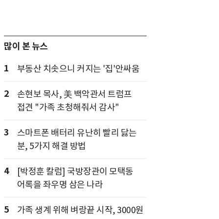
많이 본 뉴스
1
부동산 치솟으니 커지는 '집'안싸움
2
손현보 목사, 美 백악관서 트럼프
접견 "가족 초청해줘서 감사"
3
스마트폰 배터리 유난히 빨리 닳는
분, 5가지 해결 방법
4
[박정훈 칼럼] 국방장관이 모택동
어록을 좌우명 삼은 나라
5
가족 생계 위해 벼랑끝 시작, 3000원