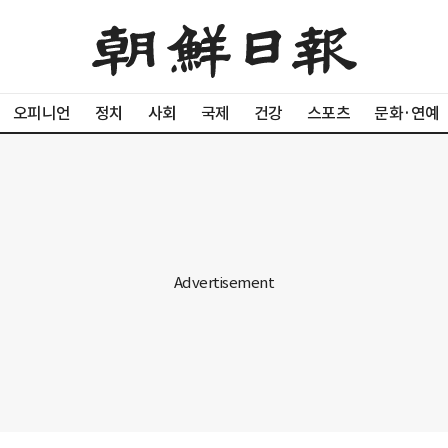
오피니언
정치
사회
국제
건강
스포츠
문화·연예