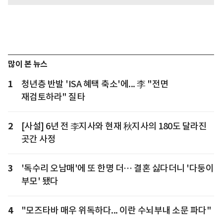
많이 본 뉴스
1
청년층 반발 'ISA 혜택 축소'에... 李 "전면
재검토하라" 질타
2
[사설] 6년 전 李지사와 현재 秋지사의 180도 달라진
곳간 사정
3
'독수리 오남매'에 또 한명 더… 결혼 싫다더니 '다둥이
부모' 됐다
4
"모즈타바 매우 위독하다... 이란 수뇌부내 소문 파다"