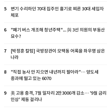
5
변기 수리하던 70대 집주인 흉기로 찌른 30대 세입자
체포
6
"폐기 버스 개조해 청년주택"... 與 3선 의원의 부동산
묘수?
7
[박정훈 칼럼] 국방장관이 모택동 어록을 좌우명 삼은
나라
8
"직접 농사 안 지으면 내년까지 팔아라"… 양도세
중과에 떨고 있는 6070
9
美 고용 충격, 7월 일자리 2만3000개 감소… '9월 금리
인상' 제동 걸리나