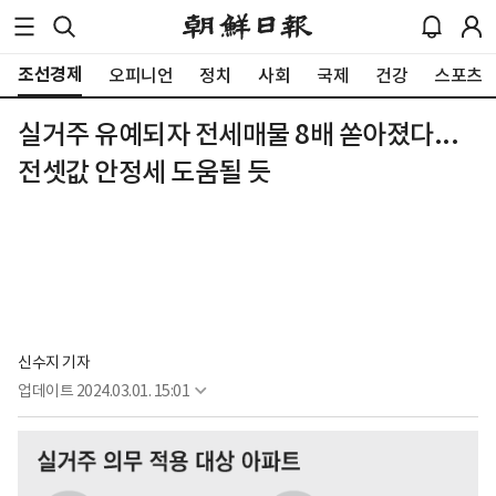
조선경제
오피니언
정치
사회
국제
건강
스포츠
실거주 유예되자 전세매물 8배 쏟아졌다...
전셋값 안정세 도움될 듯
신수지 기자
업데이트
2024.03.01. 15:01