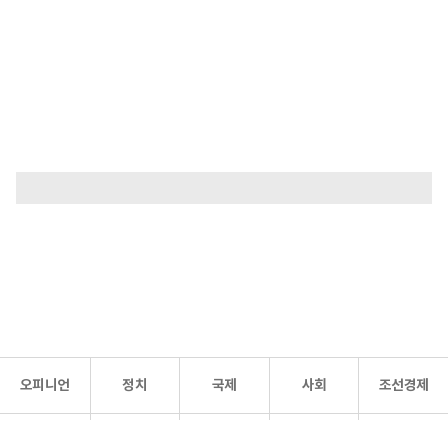
오피니언
정치
국제
사회
조선경제
문화·
조선
스포츠
건강
조선몰