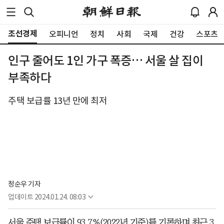
조선경제
오피니언
정치
사회
국제
건강
스포츠
인구 줄어도 1인 가구 폭증… 서울 살 집이
부족하다
주택 보급률 13년 만에 최저
정순우 기자
업데이트
2024.01.24. 08:03
서울 주택 보급률이 93.7%(2022년 기준)를 기록하며 최근 3