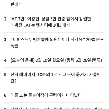
반대"
2
'AT 7번 ' 이강인, 상암 5만 관중 앞에서 강렬한
데뷔전...AT는 맨시티에 1대3 패배
3
"더퍼스트무빙캐슬에 의원님이나 사세요" 2030 분노
폭발
4
[오늘의 운세] 8월 10일 월요일 (음력 6월 28일 丙辰)
5
전닉 레버리지, 10분의 1로… 그 돈이 옮겨가 사들인
건?
6
애들 노는 물놀이장에 구렁이가 나타났다