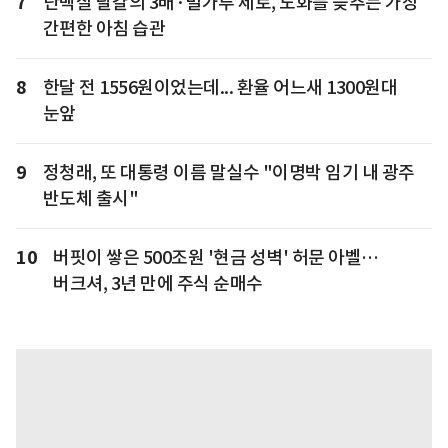
7
단백질 달걀의 3배·밀가루 제로, 노화를 늦추는 가장
간편한 아침 습관
8
한달 전 1556원이었는데... 환율 어느새 1300원대
눈앞
9
정청래, 또 대통령 이름 말실수 "이명박 임기 내 광주
반도체 출시"
10
버핏이 쌓은 500조원 '현금 성벽' 허문 아벨…
버크셔, 3년 만에 주식 순매수