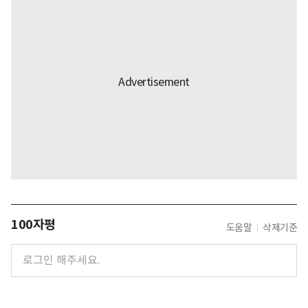
100자평
도움말
삭제기준