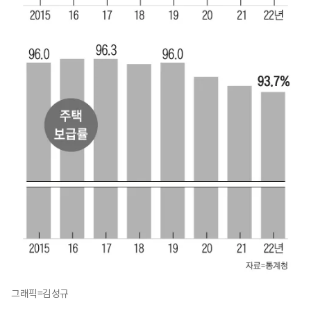
그래픽=김성규