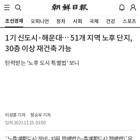
조선경제
오피니언
정치
사회
국제
건강
스포츠
1기 신도시·해운대… 51개 지역 노후 단지,
30층 이상 재건축 가능
탄력받는 '노후 도시 특별법' 보니
이성훈 기자
정순우 기자
입력
2023.11.15. 03:00
‘노후계획도시 정비·지원 특별법(노후계획도시 특별법)’은