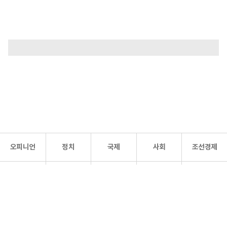
오피니언
정치
국제
사회
조선경제
문화·
조선
스포츠
건강
조선몰
연예
리더스
조선일보 공식 SNS