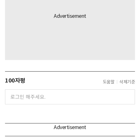
100자평
도움말
삭제기준