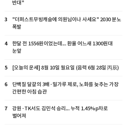
반대"
3
"더퍼스트무빙캐슬에 의원님이나 사세요" 2030 분노
폭발
4
한달 전 1556원이었는데... 환율 어느새 1300원대
눈앞
5
[오늘의 운세] 8월 10일 월요일 (음력 6월 28일 丙辰)
6
단백질 달걀의 3배·밀가루 제로, 노화를 늦추는 가장
간편한 아침 습관
7
강원·TK서도 김민석 승리... 누적 1.45%p차로
벌어져