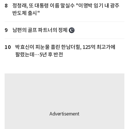
8
정청래, 또 대통령 이름 말실수 "이명박 임기 내 광주
반도체 출시"
9
남편의 골프 파트너의 정체
10
박효신이 피눈물 흘린 한남더힐, 125억 최고가에
팔렸는데…5년 후 반전