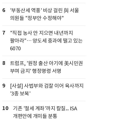
6
'부동산세 역풍' 비상 걸린 與 서울
의원들 "정부안 수정해야"
7
"직접 농사 안 지으면 내년까지
팔아라"… 양도세 중과에 떨고 있는
6070
8
트럼프, '원정 출산 아기에 美시민권
부여 금지' 행정명령 서명
9
[사설] 사법부와 검찰 이어 육사까지
'3종 보복'
10
기존 '절세 계좌'까지 칼질... ISA
개편안에 개미들 분통