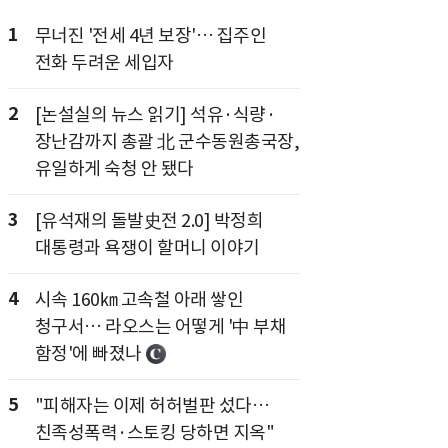
1
무너진 '전세 4년 보장'… 집주인
전화 두려운 세입자
2
[논설실의 뉴스 읽기] 석유·식량·
장난감까지 총괄 北 군수동원총국장,
유일하게 숙청 안 됐다
3
[유석재의 돌발史전 2.0] 박정희
대통령과 욕쟁이 할머니 이야기
4
시속 160㎞ 고속철 아래 쌓인
청구서… 라오스는 어떻게 '中 부채
함정'에 빠졌나
5
"피해자는 이제 허허벌판 섰다…
친족성폭력·스토킹 당하면 지옥"