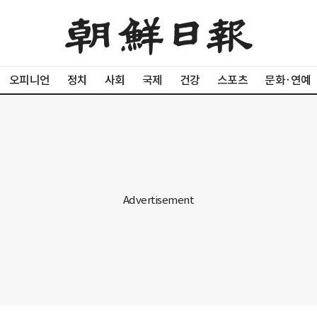
오피니언
정치
사회
국제
건강
스포츠
문화·연예