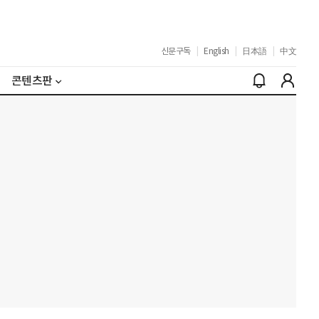
신문구독
|
English
|
日本語
|
中文
콘텐츠판