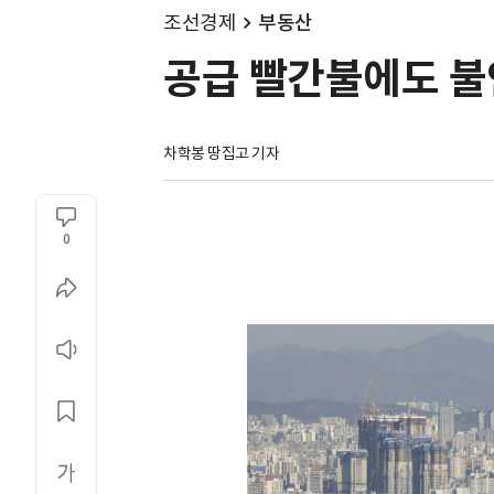
조선경제
부동산
공급 빨간불에도 불안
차학봉 땅집고 기자
0