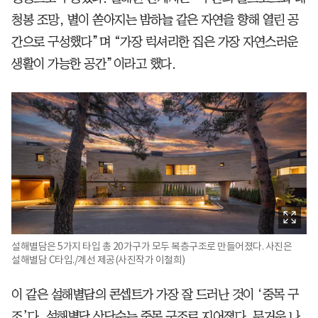
청봉 조망, 별이 쏟아지는 밤하늘 같은 자연을 향해 열린 공
간으로 구성했다”며 “가장 럭셔리한 집은 가장 자연스러운
생활이 가능한 공간”이라고 했다.
설해별담은 5가지 타입 총 20가구가 모두 복층구조로 만들어졌다. 사진은
설해별담 C타입./계선 제공(사진작가 이철희)
이 같은 설해별담의 콘셉트가 가장 잘 드러난 것이 ‘중목 구
조’다. 설해별담 상당수는 중목 구조로 지어졌다. 무거운 나