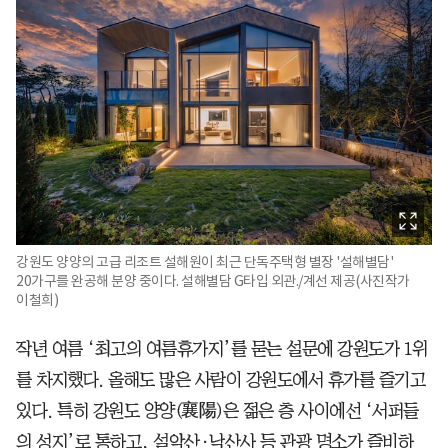
강원도 양양의 고급 리조트 설해원이 최근 단독주택형 별장 '설해별담'
20가구를 완공해 분양 중이다. 설해별담 G타입 외관./계선 제공(사진작가
이철희)
작년 여름 ‘최고의 여름휴가지’를 묻는 설문에 강원도가 1위
를 차지했다. 올해도 많은 사람이 강원도에서 휴가를 즐기고
있다. 특히 강원도 양양(襄陽)은 젊은 층 사이에선 ‘서퍼들
의 성지’로 통하고, 설악산·낙산사 등 관광 명소가 즐비하