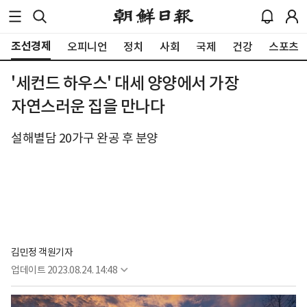
조선경제
오피니언
정치
사회
국제
건강
스포츠
'세컨드 하우스' 대세 양양에서 가장
자연스러운 집을 만나다
설해별담 20가구 완공 후 분양
김민정 객원기자
업데이트
2023.08.24. 14:48