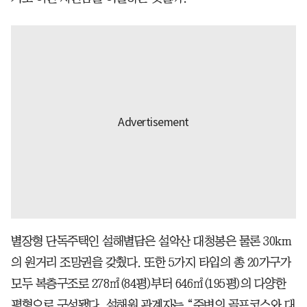
별장형 단독주택인 설해별담은 설악산 대청봉은 물론 30km
의 원거리 조망권을 갖췄다. 또한 5가지 타입의 총 20가구가
모두 복층구조로 278㎡(84평)부터 646㎡(195평)의 다양한
평형으로 구성됐다. 설해원 관계자는 “주변의 골프코스와 대