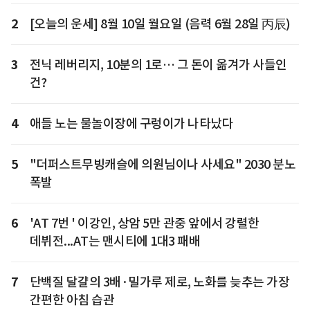
2
[오늘의 운세] 8월 10일 월요일 (음력 6월 28일 丙辰)
3
전닉 레버리지, 10분의 1로… 그 돈이 옮겨가 사들인
건?
4
애들 노는 물놀이장에 구렁이가 나타났다
5
"더퍼스트무빙캐슬에 의원님이나 사세요" 2030 분노
폭발
6
'AT 7번 ' 이강인, 상암 5만 관중 앞에서 강렬한
데뷔전...AT는 맨시티에 1대3 패배
7
단백질 달걀의 3배·밀가루 제로, 노화를 늦추는 가장
간편한 아침 습관