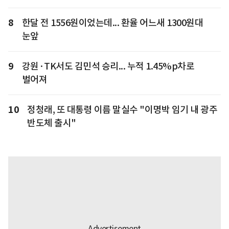
8
한달 전 1556원이었는데... 환율 어느새 1300원대
눈앞
9
강원·TK서도 김민석 승리... 누적 1.45%p차로
벌어져
10
정청래, 또 대통령 이름 말실수 "이명박 임기 내 광주
반도체 출시"