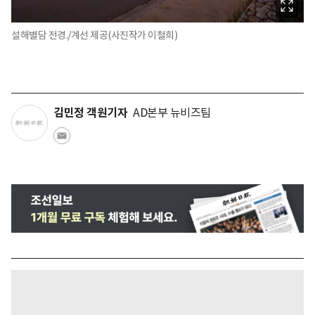
설해별담 전경./계선 제공(사진작가 이철희)
김민정 객원기자
AD본부 뉴비즈팀