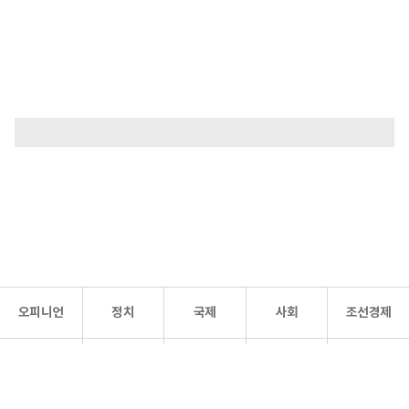
오피니언
정치
국제
사회
조선경제
문화·
조선
스포츠
건강
조선몰
연예
리더스