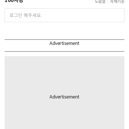
100자평
도움말
삭제기준