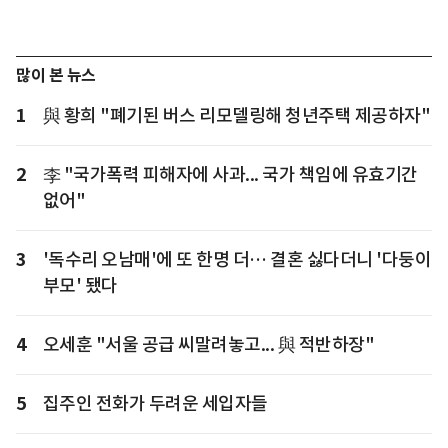
많이 본 뉴스
1
與 황희 "폐기된 버스 리모델링해 청년주택 제공하자"
2
李 "국가폭력 피해자에 사과... 국가 책임에 유효기간
없어"
3
'독수리 오남매'에 또 한명 더… 결혼 싫다더니 '다둥이
부모' 됐다
4
오세훈 "서울 공급 씨말려놓고... 與 적반하장"
5
집주인 전화가 두려운 세입자들