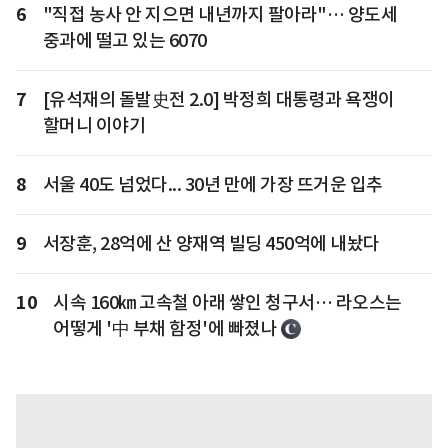
6
"직접 농사 안 지으면 내년까지 팔아라"… 양도세
중과에 떨고 있는 6070
7
[유석재의 돌발史전 2.0] 박정희 대통령과 욕쟁이
할머니 이야기
8
서울 40도 넘었다... 30년 만에 가장 뜨거운 입추
9
서장훈, 28억에 산 양재역 빌딩 450억에 내놨다
10
시속 160㎞ 고속철 아래 쌓인 청구서… 라오스는
어떻게 '中 부채 함정'에 빠졌나