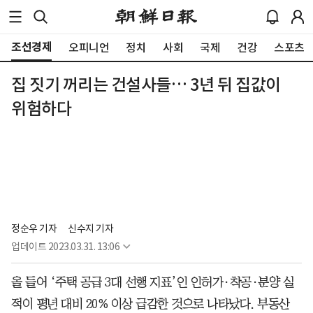
조선경제
오피니언
정치
사회
국제
건강
스포츠
집 짓기 꺼리는 건설사들… 3년 뒤 집값이
위험하다
정순우 기자
신수지 기자
업데이트
2023.03.31. 13:06
올 들어 ‘주택 공급 3대 선행 지표’인 인허가·착공·분양 실
적이 평년 대비 20% 이상 급감한 것으로 나타났다. 부동산