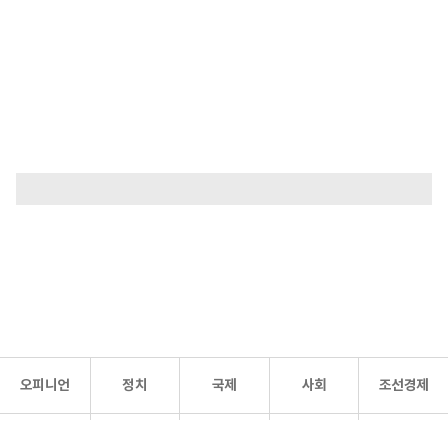
오피니언
정치
국제
사회
조선경제
문화·
조선
스포츠
건강
조선몰