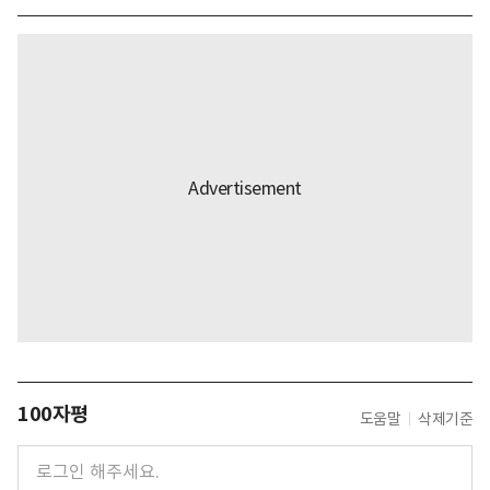
100자평
도움말
삭제기준