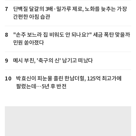
7
단백질 달걀의 3배·밀가루 제로, 노화를 늦추는 가장
간편한 아침 습관
8
"손주 보느라 집 비워도 안 되나요?" 세금 폭탄 맞을까
민원 쏟아졌다
9
메시 부친, '축구의 신' 남기고 떠났다
10
박효신이 피눈물 흘린 한남더힐, 125억 최고가에
팔렸는데…5년 후 반전