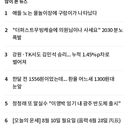
많이 본 뉴스
1
애들 노는 물놀이장에 구렁이가 나타났다
2
"더퍼스트무빙캐슬에 의원님이나 사세요" 2030 분노
폭발
3
강원·TK서도 김민석 승리... 누적 1.45%p차로
벌어져
4
한달 전 1556원이었는데... 환율 어느새 1300원대
눈앞
5
정청래 또 말실수 "이명박 임기 내 광주 반도체 출시"
6
[오늘의 운세] 8월 10일 월요일 (음력 6월 28일 丙辰)