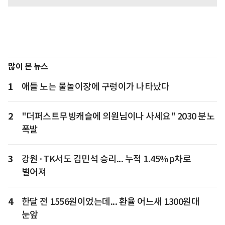
많이 본 뉴스
1
애들 노는 물놀이장에 구렁이가 나타났다
2
"더퍼스트무빙캐슬에 의원님이나 사세요" 2030 분노
폭발
3
강원·TK서도 김민석 승리... 누적 1.45%p차로
벌어져
4
한달 전 1556원이었는데... 환율 어느새 1300원대
눈앞