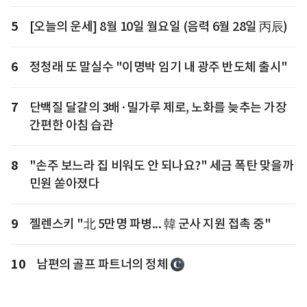
5
[오늘의 운세] 8월 10일 월요일 (음력 6월 28일 丙辰)
6
정청래 또 말실수 "이명박 임기 내 광주 반도체 출시"
7
단백질 달걀의 3배·밀가루 제로, 노화를 늦추는 가장
간편한 아침 습관
8
"손주 보느라 집 비워도 안 되나요?" 세금 폭탄 맞을까
민원 쏟아졌다
9
젤렌스키 "北 5만명 파병... 韓 군사 지원 접촉 중"
10
남편의 골프 파트너의 정체