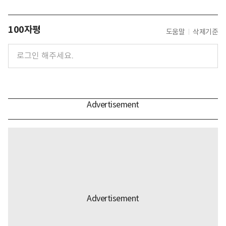
100자평
도움말
삭제기준