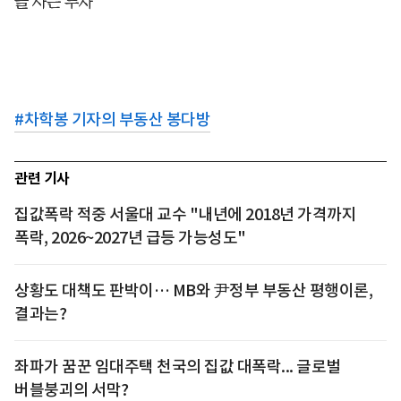
을 사는 투자
#
차학봉 기자의 부동산 봉다방
관련 기사
집값폭락 적중 서울대 교수 "내년에 2018년 가격까지
폭락, 2026~2027년 급등 가능성도"
상황도 대책도 판박이… MB와 尹정부 부동산 평행이론,
결과는?
좌파가 꿈꾼 임대주택 천국의 집값 대폭락... 글로벌
버블붕괴의 서막?