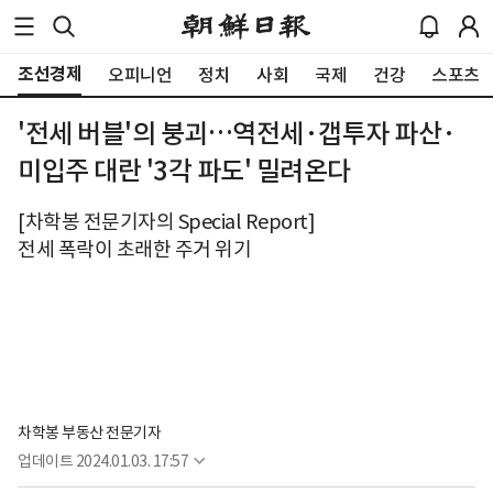
조선경제
오피니언
정치
사회
국제
건강
스포츠
'전세 버블'의 붕괴…역전세·갭투자 파산·
미입주 대란 '3각 파도' 밀려온다
[차학봉 전문기자의 Special Report]
전세 폭락이 초래한 주거 위기
차학봉 부동산 전문기자
업데이트
2024.01.03. 17:57