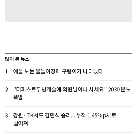
많이 본 뉴스
1
애들 노는 물놀이장에 구렁이가 나타났다
2
"더퍼스트무빙캐슬에 의원님이나 사세요" 2030 분노
폭발
3
강원·TK서도 김민석 승리... 누적 1.45%p차로
벌어져