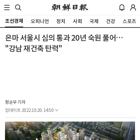
조선경제
오피니언
정치
사회
국제
건강
스포츠
은마 서울시 심의 통과 20년 숙원 풀어…
"강남 재건축 탄력"
정순우 기자
업데이트
2022.10.20. 14:50