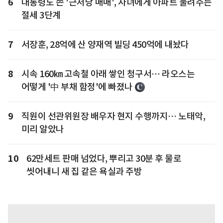
6
대통령도 쓴 '근저당 매매', 자녀에게 아파트 물려주는
절세 3단계
7
서장훈, 28억에 산 양재역 빌딩 450억에 내놨다
8
시속 160㎞ 고속철 아래 쌓인 청구서… 라오스는
어떻게 '中 부채 함정'에 빠졌나
9
직원이 선관위원장 배우자 현지 수행까지… 노태악,
미리 알았나
10
62만세트 판매 넘었다, 뿌리고 30분 후 물로
씻어내니 새 집 같은 욕실과 주방