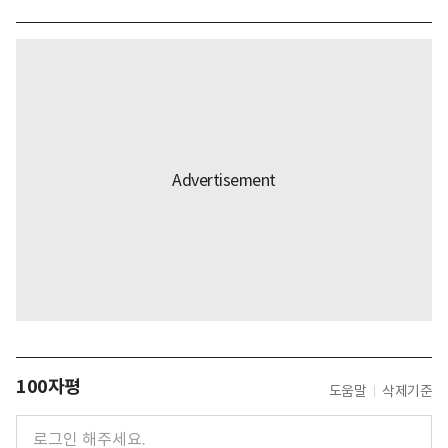
100자평
도움말
삭제기준