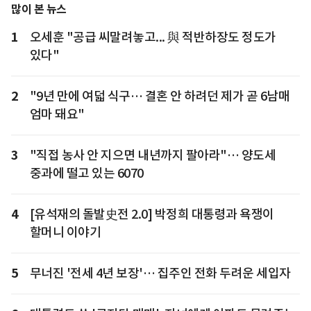
많이 본 뉴스
1
오세훈 "공급 씨말려놓고... 與 적반하장도 정도가
있다"
2
"9년 만에 여덟 식구… 결혼 안 하려던 제가 곧 6남매
엄마 돼요"
3
"직접 농사 안 지으면 내년까지 팔아라"… 양도세
중과에 떨고 있는 6070
4
[유석재의 돌발史전 2.0] 박정희 대통령과 욕쟁이
할머니 이야기
5
무너진 '전세 4년 보장'… 집주인 전화 두려운 세입자