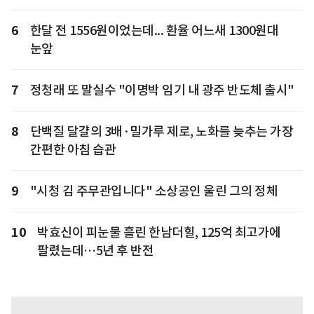
6
한달 전 1556원이었는데... 환율 어느새 1300원대
눈앞
7
정청래 또 말실수 "이명박 임기 내 광주 반도체 출시"
8
단백질 달걀의 3배·밀가루 제로, 노화를 늦추는 가장
간편한 아침 습관
9
"시청 김 주무관입니다" 소상공인 울린 그의 정체
10
박효신이 피눈물 흘린 한남더힐, 125억 최고가에
팔렸는데…5년 후 반전