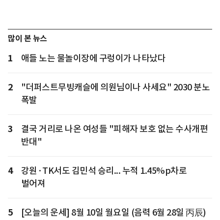
많이 본 뉴스
1
애들 노는 물놀이장에 구렁이가 나타났다
2
"더퍼스트무빙캐슬에 의원님이나 사세요" 2030 분노
폭발
3
결국 거리로 나온 여성들 "피해자 보호 없는 수사개편
반대"
4
강원·TK서도 김민석 승리... 누적 1.45%p차로
벌어져
5
[오늘의 운세] 8월 10일 월요일 (음력 6월 28일 丙辰)