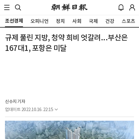
조선경제
오피니언
정치
사회
국제
건강
스포츠
규제 풀린 지방, 청약 희비 엇갈려...부산은
167대1, 포항은 미달
신수지 기자
업데이트
2022.10.16. 22:15