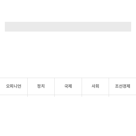
오피니언
정치
국제
사회
조선경제
문화·
조선
스포츠
건강
조선몰
연예
리더스
조선일보 공식 SNS