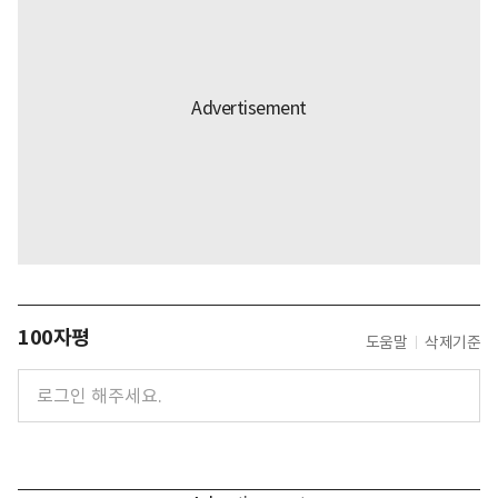
100자평
도움말
삭제기준