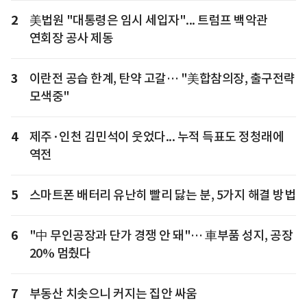
2
美법원 "대통령은 임시 세입자"... 트럼프 백악관
연회장 공사 제동
3
이란전 공습 한계, 탄약 고갈… "美합참의장, 출구전략
모색중"
4
제주·인천 김민석이 웃었다... 누적 득표도 정청래에
역전
5
스마트폰 배터리 유난히 빨리 닳는 분, 5가지 해결 방법
6
"中 무인공장과 단가 경쟁 안 돼"… 車부품 성지, 공장
20% 멈췄다
7
부동산 치솟으니 커지는 집안 싸움