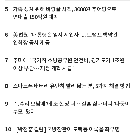
5
가족 생계 위해 벼랑끝 시작, 3000원 추어탕으로
연매출 150억원 대박
6
美법원 "대통령은 임시 세입자"... 트럼프 백악관
연회장 공사 제동
7
추미애 "국가직 소방공무원 인건비, 경기도가 1조원
이상 부담… 재정 개혁 시급"
8
스마트폰 배터리 유난히 빨리 닳는 분, 5가지 해결 방법
9
'독수리 오남매'에 또 한명 더… 결혼 싫다더니 '다둥이
부모' 됐다
10
[박정훈 칼럼] 국방장관이 모택동 어록을 좌우명