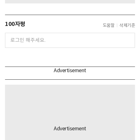
100자평
도움말
삭제기준