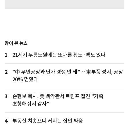
많이 본 뉴스
1
21세기 무릉도원에는 또다른 황도·백도 있다
2
"中 무인공장과 단가 경쟁 안 돼"… 車부품 성지, 공장
20% 멈췄다
3
손현보 목사, 美 백악관서 트럼프 접견 "가족
초청해줘서 감사"
4
부동산 치솟으니 커지는 집안 싸움