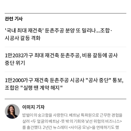
관련 기사
'국내 최대 재건축' 둔촌주공 분양 또 밀리나...조합·
시공사 갈등 격화
1만2032가구 최대 재건축 둔촌주공, 비용 갈등에 공사
중단 위기
1만2000가구 재건축 둔촌주공 시공사 "공사 중단" 통보,
조합은 "실행 땐 계약 해지"
이미지 기자
밥벌이의 숭고함을 사랑한다. 베트남 특파원으로 근무한 경험을
살려 <두 얼굴의 베트남-뜻 밖의 기회와 낯선 위험의 비즈니스>
를 출간했다. 2년간 뉴스레터 <사이공 모닝>을 연재하기도 했