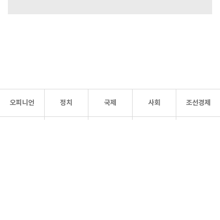
오피니언
정치
국제
사회
조선경제
문화·
조선
스포츠
건강
조선몰
연예
리더스
조선일보 공식 SNS
개인정보처리방침
사이트맵