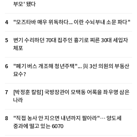
부모' 됐다
4
"모즈타바 매우 위독하다... 이란 수뇌부내 소문 파다"
5
변기 수리하던 70대 집주인 흉기로 찌른 30대 세입자
체포
6
"폐기 버스 개조해 청년주택"... 與 3선 의원의 부동산
묘수?
7
[박정훈 칼럼] 국방장관이 모택동 어록을 좌우명 삼은
나라
8
"직접 농사 안 지으면 내년까지 팔아라"… 양도세
중과에 떨고 있는 6070