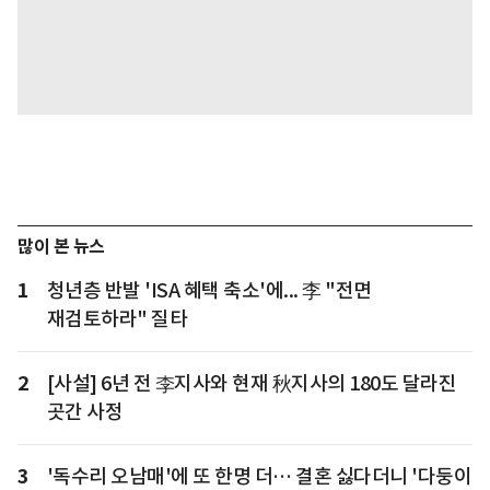
많이 본 뉴스
1
청년층 반발 'ISA 혜택 축소'에... 李 "전면
재검토하라" 질타
2
[사설] 6년 전 李지사와 현재 秋지사의 180도 달라진
곳간 사정
3
'독수리 오남매'에 또 한명 더… 결혼 싫다더니 '다둥이