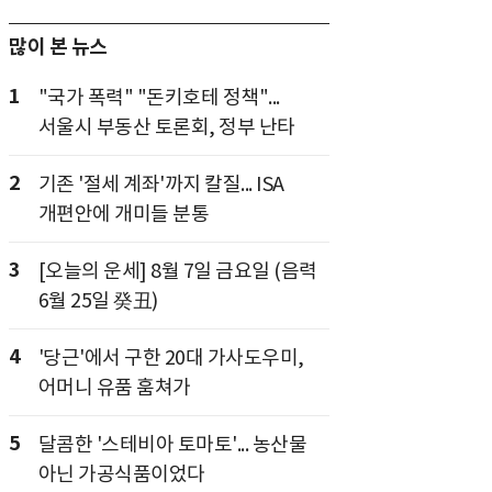
많이 본 뉴스
1
"국가 폭력" "돈키호테 정책"...
서울시 부동산 토론회, 정부 난타
2
기존 '절세 계좌'까지 칼질... ISA
개편안에 개미들 분통
3
[오늘의 운세] 8월 7일 금요일 (음력
6월 25일 癸丑)
4
'당근'에서 구한 20대 가사도우미,
어머니 유품 훔쳐가
5
달콤한 '스테비아 토마토'... 농산물
아닌 가공식품이었다