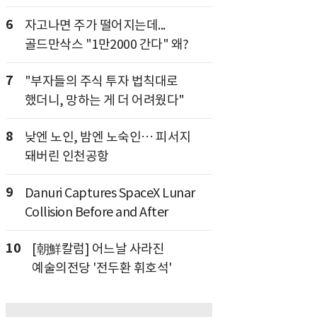
6
자고나면 주가 떨어지는데...
골드만삭스 "1만2000 간다" 왜?
7
"부자들의 주식 투자 법칙대로
했더니, 망하는 게 더 어려웠다"
8
낮엔 노인, 밤엔 노숙인… 피서지
돼버린 인천공항
9
Danuri Captures SpaceX Lunar
Collision Before and After
10
[朝鮮칼럼] 어느날 사라진
예술의전당 '전두환 휘호석'