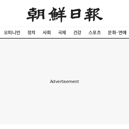
오피니언
정치
사회
국제
건강
스포츠
문화·연예