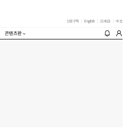
신문구독
|
English
|
日本語
|
中文
콘텐츠판