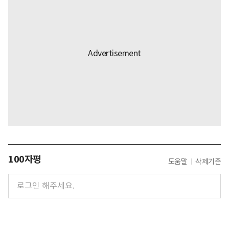
100자평
도움말
삭제기준