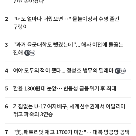
민원 쏟아졌다
2
"너도 얼마나 더웠으면…" 물놀이장서 수영 즐긴
구렁이
3
"과거 육군대학도 뺏겼는데"... 해사 이전에 들끓는
진해
4
여야 모두의 적이 됐다... 정성호 법무의 딜레마
5
환율 1300원대 눈앞… 변동성 금융위기 후 최대
6
거침없는 U-17 여자배구, 세계선수권에서 이탈리아
꺾고 파죽의 3연승
7
"美, 패트리엇 재고 1700기 미만"… 대북 방공망 공백