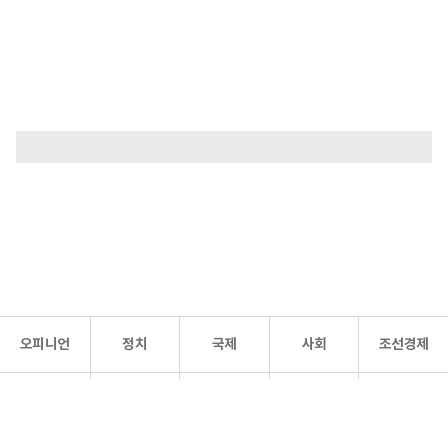
오피니언
정치
국제
사회
조선경제
문화·
조선
스포츠
건강
조선몰
연예
리더스